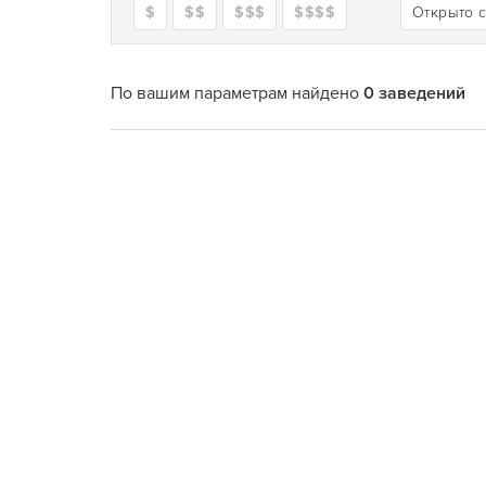
$
$$
$$$
$$$$
Открыто 
По вашим параметрам найдено
0 заведений