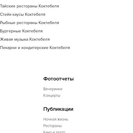
Тайские рестораны Коктебеля
Стейк-хаусы Коктебеля
Рыбные рестораны Коктебеля
Бургерные Коктебеля
Живая музыка Коктебеля
Пекарни и кондитерские Коктебеля
Фотоотчеты
Вечеринки
Концерты
Публикации
Ночная жизнь
Рестораны
Кино и театр