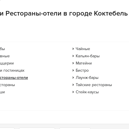
и Рестораны-отели в городе Коктебель
бы
Чайные
вные
Кальян-бары
ццерии
Матейни
и гостиницах
Бистро
стораны-отели
Лаунж-бары
стораны
Тайские рестораны
ши
Стейк-хаусы