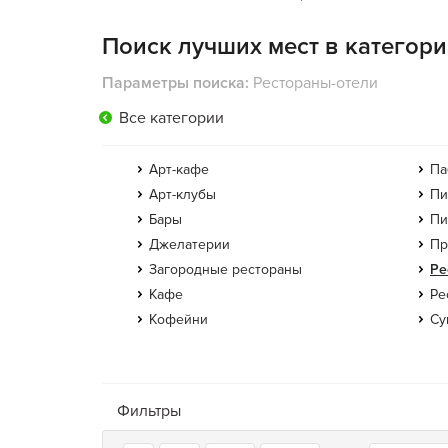
Поиск лучших мест в категори
Параметры поиска:
Рестораны-отели
Все категории
Арт-кафе
Па
Арт-клубы
Пи
Бары
Пи
Джелатерии
Пр
Загородные рестораны
Ре
Кафе
Ре
Кофейни
Су
Фильтры