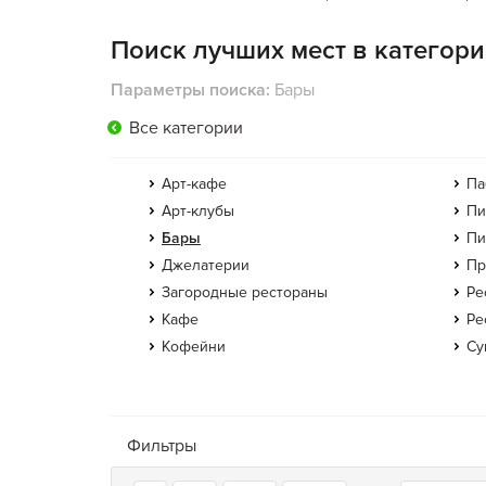
Поиск лучших мест в категор
Параметры поиска:
Бары
Все категории
Арт-кафе
Па
Арт-клубы
Пи
Бары
Пи
Джелатерии
Пр
Загородные рестораны
Ре
Кафе
Ре
Кофейни
Су
Фильтры