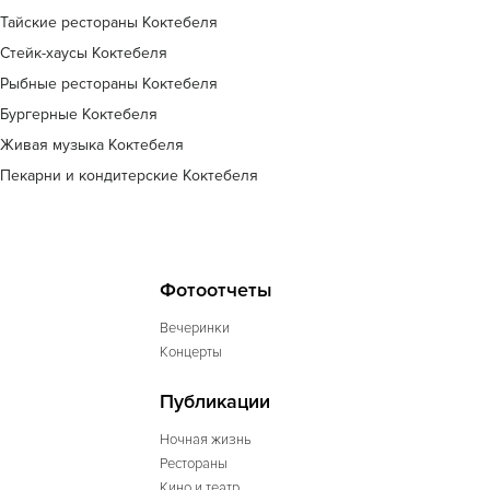
Тайские рестораны Коктебеля
Стейк-хаусы Коктебеля
Рыбные рестораны Коктебеля
Бургерные Коктебеля
Живая музыка Коктебеля
Пекарни и кондитерские Коктебеля
Фотоотчеты
Вечеринки
Концерты
Публикации
Ночная жизнь
Рестораны
Кино и театр