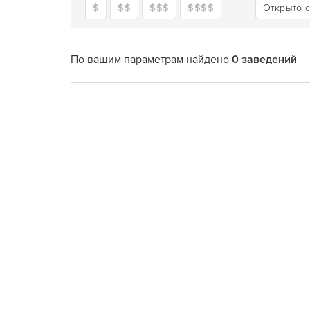
$
$$
$$$
$$$$
Открыто 
По вашим параметрам найдено
0 заведений