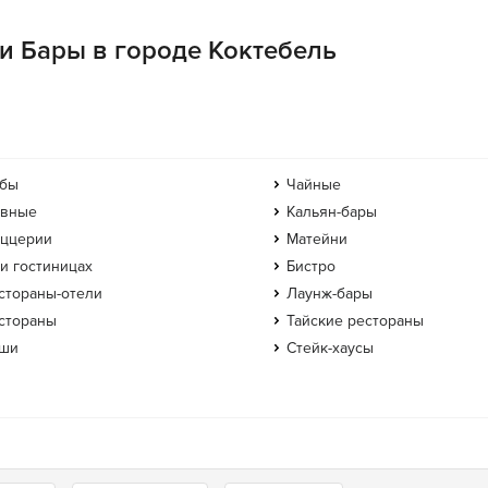
ии Бары в городе Коктебель
бы
Чайные
вные
Кальян-бары
ццерии
Матейни
и гостиницах
Бистро
стораны-отели
Лаунж-бары
стораны
Тайские рестораны
ши
Стейк-хаусы