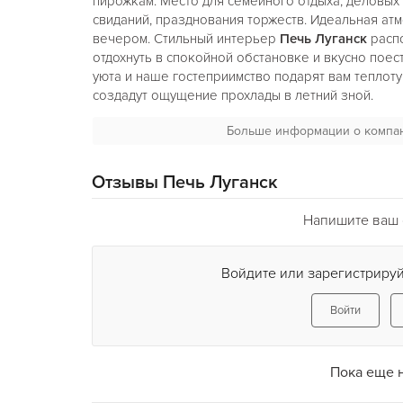
пирожкам. Место для семейного отдыха, деловых
свиданий, празднования торжеств. Идеальная атм
вечером. Стильный интерьер
Печь Луганск
распо
отдохнуть в спокойной обстановке и вкусно поес
уюта и наше гостеприимство подарят вам теплоту
создадут ощущение прохлады в летний зной.
Больше информации о компа
У нас вы сможете отдохнуть с друзьями и в кругу
атмосфера способствует проведению деловых ла
корпоративных вечеринок. Мы поможем организо
Отзывы Печь Луганск
рождения — ваши, и членов вашей семьи, друзей
порадоваться с вами рождению ребенка и отмет
Напишите ваш 
дату.
Войдите или зарегистрируй
Войти
Пока еще 