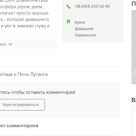
 встреч, романтических
П
осфера утром, днем,
+38 (064) 250-32-40
лагает просто хорошо
ть... Колорит домашнего
Кухня:
 и уют в зимнюю стужу и
Домашняя
Украинская
нии
 семьи. Непринужденная
нчей, обедов и
вать и провести Дни
 и родственников;
ить любую знаменательную
отзыв к Печь Луганск
тесь чтобы оставить комментарий
В
Зарегистрироваться
нет комментариев