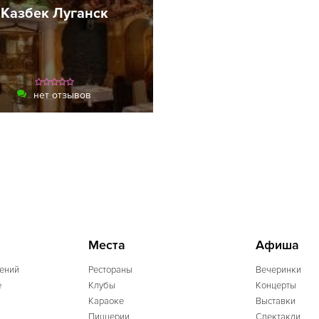
Казбек Луганск
нет отзывов
Места
Афиша
ений
Рестораны
Вечеринки
e
Клубы
Концерты
Караоке
Выставки
Пиццерии
Спектакли