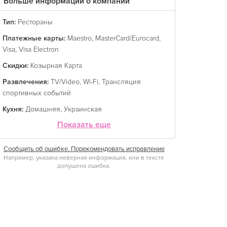
Больше информации о компании
Тип:
Рестораны
Платежные карты:
Maestro
,
MasterCard/Eurocard
,
Visa
,
Visa Electron
Скидки:
Козырная Карта
Развлечения:
TV/Video
,
Wi-Fi
,
Трансляция
спортивных событий
Кухня:
Домашняя
,
Украинская
Показать еще
Сообщить об ошибке. Порекомендовать исправление
Например, указана неверная информация, или в тексте
допущена ошибка.