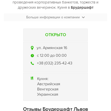
проведения корпоративных банкетов, торжеств и
дружеских вечеринок. Кухня в
Брудершафт
(Brudershaft)
представлена ​​аутентичными блюдами народов
Больше информации о компании
Австро-Венгерской империи. Обученный персонал всегда
поможет в выборе блюд и обеспечит приятный отдых.
ОТКРЫТО
ул. Армянская 16
c 12:00 до 00:00
+38 (032) 235-42-43
Кухня:
Австрийская
Венгерская
Украинская
Отзывы Брудершафт Львов