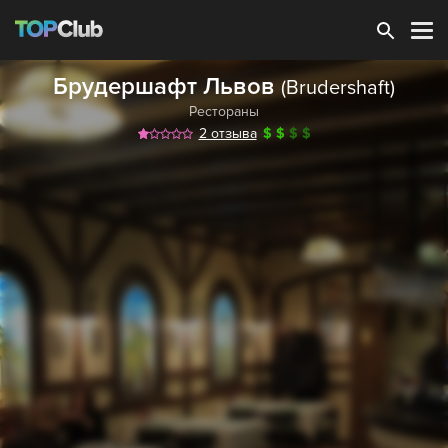
Зарегистрироваться
Брудершафт Львов
(Brudershaft)
Рестораны
2 отзыва
$
$
$
$