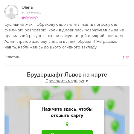
Olena
9 лет назад
Суцільний жах!!! Обраховують, хамлять, навіть погрожують
фізичною розправою, коли відмовились розрахуватись за не
правильний рахунок і хотіли з’ясувати цей прикрий інциндент!!!
Адміністратор закладу сипала всілякі образи !!! Не радимо ,
навіть, наближатись до цього огидного закладу!!!
Ответить
1
Брудершафт Львов на карте
Проложить маршрут
Нажмите здесь, чтобы
открыть карту