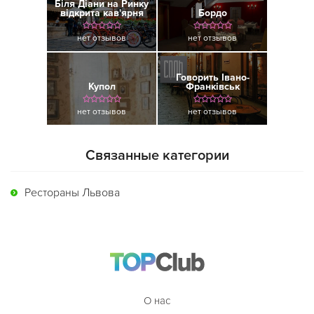
Біля Діани на Ринку
відкрита кав'ярня
Бордо
нет отзывов
нет отзывов
Говорить Івано-
Купол
Франківськ
нет отзывов
нет отзывов
Связанные категории
Рестораны Львова
О нас