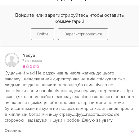
Войдите или зарегистрируйтесь чтобы оставить
комментарий
Войти
Зарегистрироваться
Nadya
7 лет назад
Суцільний жах! Не раджу навіть наближатись до цього
закладу....неадекватний директор,яка не вміє спілкуватись з
людьми,нездатна навчити персонал,бо сама нічого не
знає,тільки своім зовнішнім виглядом відлякує перехожих.кПро
ккхню,як основу любого закладу,теж нічого хорошого,персонвл
змінюється щомісяця,тобто про якість страви мови не може
бути.....витяжки на кухні не працюють,жир стікає зі стінок просто
в киплячий бограч,чи іншу страву....фуу...гидота...обходьте
стороною і відвідувачі,і шукачі роботи.Дякую за увагу!
Ответить