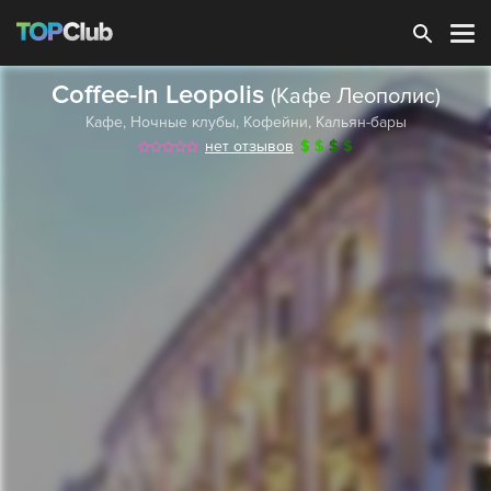
Зарегистрироваться
Coffee-In Leopolis
(Кафе Леополис)
Кафе
,
Ночные клубы
,
Кофейни
,
Кальян-бары
нет отзывов
$
$
$
$