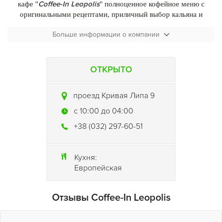
Coffee-In Leopolis
кафе "
" полноценное кофейное меню с
оригинальными рецептами, приличный выбор кальяна и
атмосфера клубной тусовки.
Больше информации о компании
кафе
Частенько, в
Coffee-In Leopolis
приглашают для
выступлений с концертами современных львовских звезд. Три
небольших зала, один из которых именно «кофейня» (темные
ОТКРЫТО
стены, круглые столики и мягкие клубные стулья). Цены -
приемлемые (кофе – 8грн.,кофейные напитки – от 12 грн.).
проезд Кривая Липа 9
c 10:00 до 04:00
+38 (032) 297-60-51
Кухня:
Европейская
Отзывы Coffee-In Leopolis