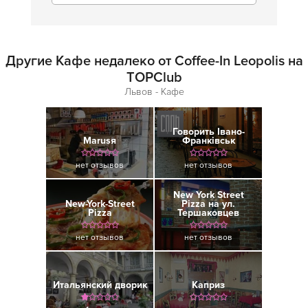
Другие Кафе недалеко от Coffee-In Leopolis на
TOPClub
Львов - Кафе
Говорить Івано-
Marusя
Франківськ
нет отзывов
нет отзывов
New York Street
New-York-Street
Pizza на ул.
Pizza
Тершаковцев
нет отзывов
нет отзывов
Итальянский дворик
Каприз