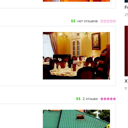
F
2
$$
нет отзывов
Х
11
$$
2 отзыва