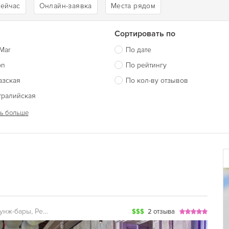
сейчас
Онлайн-заявка
Места рядом
Сортировать по
Mar
По дате
on
По рейтингу
азская
По кол-ву отзывов
тралийская
ь больше
Ночные клубы, Лаунж-бары, Рестораны, Караоке, Кальян-бары, Суши, Рыбные рестораны, Живая музыка, Стриптиз клубы
$$$
2 отзыва