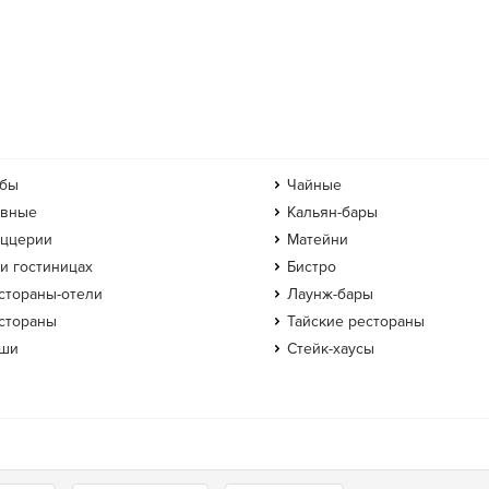
бы
Чайные
вные
Кальян-бары
ццерии
Матейни
и гостиницах
Бистро
стораны-отели
Лаунж-бары
стораны
Тайские рестораны
ши
Стейк-хаусы