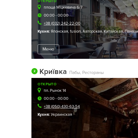
ОТКРЫТО
площа Міцкевича 6/7
00:00 - 00:00
+38 (032) 242-22-00
Кухня:
Японская
,
fusion
,
Авторская
,
Китайская
,
Панази
Меню
Криївка
2
Пабы, Рестораны
ОТКРЫТО
пл. Рынок 14
00:00 - 00:00
+38 (050) 430-63-54
Кухня:
Украинская