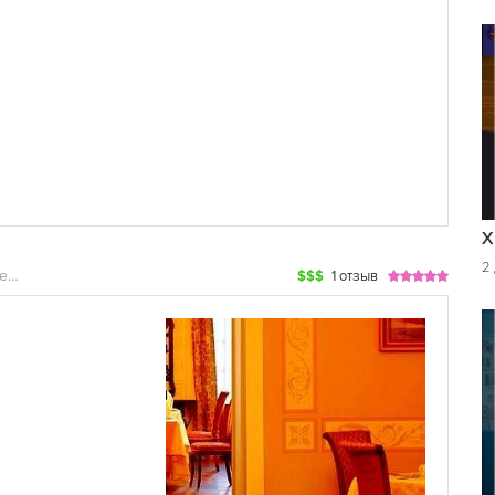
Х
2 
Бары, Кафе, При гостиницах, Рестораны
$$$
1 отзыв