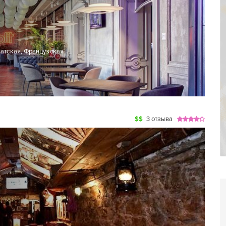
атская
,
Французская
$$
3 отзыва