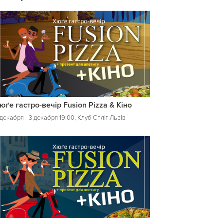
юґе гастро-вечір Fusion Pizza & Кіно
декабря - 3 декабря 19:00, Клуб Спліт Львів