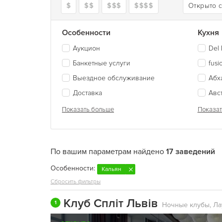
$
$$
$$$
$$$$
Открыто 
Особенности
Кухня
Аукцион
Del 
Банкетные услуги
fusi
Выездное обслуживание
Абх
Доставка
Авс
Показать больше
Показат
По вашим параметрам найдено
17 заведений
Особенности:
Кальян
Сбросить фильтры
Клуб Спліт Львів
1