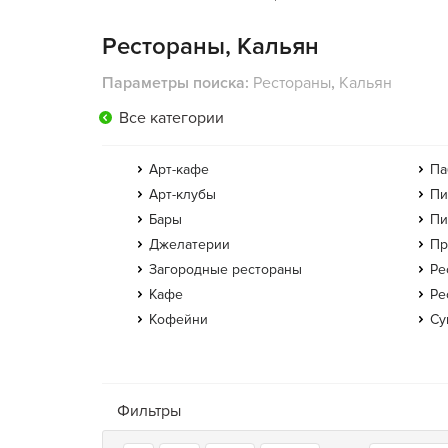
Рестораны, Кальян
Параметры поиска:
Рестораны
,
Кальян
Все категории
Арт-кафе
Па
Арт-клубы
Пи
Бары
Пи
Джелатерии
Пр
Загородные рестораны
Ре
Кафе
Ре
Кофейни
Су
Фильтры