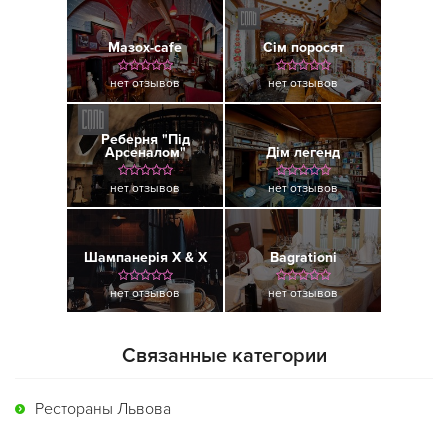
Мазох-cafe
Сім поросят
нет отзывов
нет отзывов
Реберня "Під
Арсеналом"
Дім легенд
нет отзывов
нет отзывов
Шампанерія Х & Х
Bagrationi
нет отзывов
нет отзывов
Связанные категории
Рестораны Львова