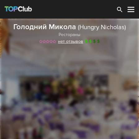
Зарегистрироваться
Голодний Микола
(Hungry Nicholas)
Рестораны
нет отзывов
$
$
$
$