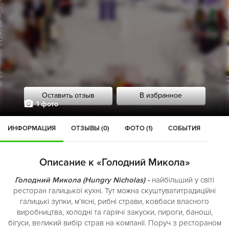
Оставить отзыв
В избранное
1 фото
ИНФОРМАЦИЯ
ОТЗЫВЫ (0)
ФОТО (1)
СОБЫТИЯ
Описание к «Голодний Микола»
Голодний Микола (Hungry Nicholas) -
найбільший у світі
ресторан галицької кухні. Тут можна скуштуватитрадиційні
галицькі зупки, м’ясні, рибні страви, ковбаси власного
виробництва, холодні та гарячі закуски, пироги, баноші,
бігуси, великий вибір страв на компанії. Поруч з рестораном