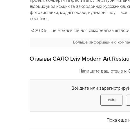
проект. Концерти та фестивалі, літературні читан
відомих українських та закордонних художників, ск
фотовиставки, модні покази, кулінарні шоу – все 
постійно.
«САЛО» – це можливість для самореалізації творчо
культурної комунікації.
Больше информации о компа
«САЛО» – це іронія, експерименти та щирість!
Наша мета – сучасний, культурно прогресивний Л
Ресторан «САЛО» – це місце, для незабутнього п
Отзывы САЛО Lviv Modern Art Restau
У ресторані «САЛО» представлена велика колекц
напоїв всіх українських виробників та ексклюзивн
Напишите ваш отзыв к СА
«САЛО» – это в первую очередь уникальный арт-
фестивали, литературные чтения, перформансы, 
Войдите или зарегистрируй
украинских и зарубежных художников, скульпторо
фотовыставки, модные показы, кулинарные шоу – 
Войти
происходить всегда.
«САЛО» – это возможность для творческой моло
идеи, это место культурной коммуникации!
Пока еще 
«САЛО» – это ирония, эксперименты и искреннос
Наша цель – современный, культурно прогресси