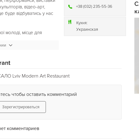
ня, перформанси, виставки
С
ульпторів, відео-арт,
+38 (032) 235-55-36
к
це буде відбуватись у нас
Кухня:
Украинская
ї молоді, місце для
нии
ьвів!
роведення часу.
rant
ія найкращих алкогольних
а арт-кухня.
ЛО Lviv Modern Art Restaurant
проект. Концерты и
выставки известных
тесь чтобы оставить комментарий
в, видео-арт,
все это будет у нас
Зарегистрироваться
дежи реализовать свои
нет комментариев
ть!
вный Львов!