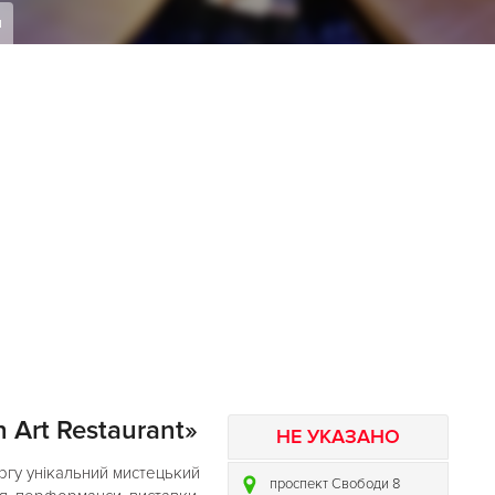
я
 Art Restaurant»
НЕ УКАЗАНО
ргу унікальний мистецький
проспект Свободи 8