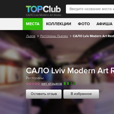
САЛО Lviv Modern Art Restaurant
МЕСТА
КОЛЛЕКЦИИ
ФОТО
АФИША
Львов
Рестораны Львова
САЛО Lviv Modern Art Res
САЛО Lviv Modern Art R
Рестораны
нет отзывов
$
$
$
$
Оставить отзыв
В избранное