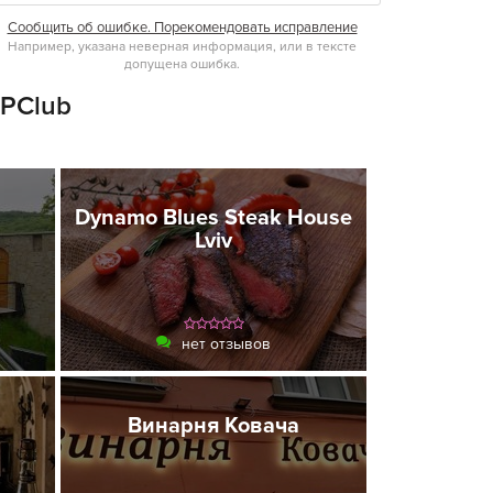
Сообщить об ошибке. Порекомендовать исправление
Например, указана неверная информация, или в тексте
допущена ошибка.
OPClub
Dynamo Blues Steak House
Lviv
нет отзывов
Винарня Ковача