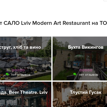
 САЛО Lviv Modern Art Restaurant на T
труг, хліб та вино
Бухта Викингов
нет отзывов
нет отзывов
да. Beer Theatre. Lviv
Тлустий Гусак