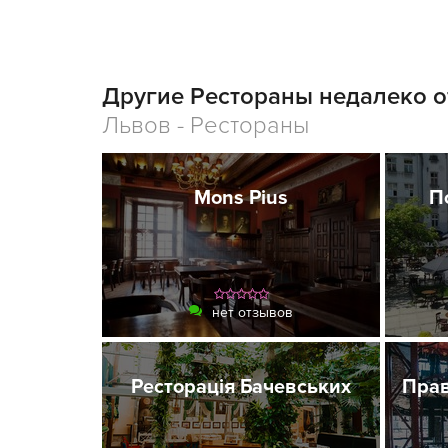
Другие Рестораны недалеко от
Львов - Рестораны
Mons Pius
Пс
нет отзывов
Ресторація Бачевських
Прав