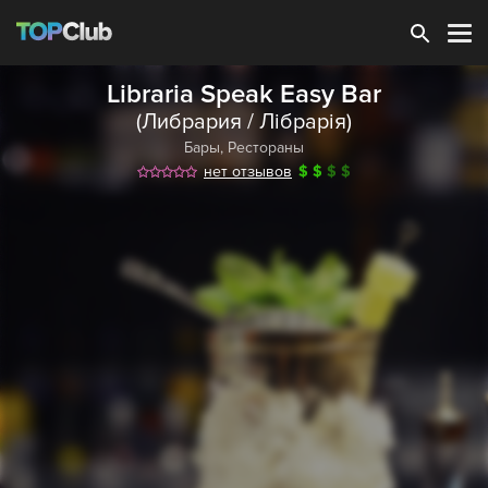
Зарегистрироваться
Libraria Speak Easy Bar
(Либрария / Лібрарія)
Бары
,
Рестораны
нет отзывов
$
$
$
$