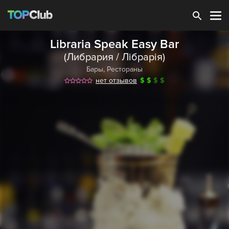
Зарегистрироваться
Libraria Speak Easy Bar
(Либрария / Лібрарія)
Бары
,
Рестораны
нет отзывов
$
$
$
$