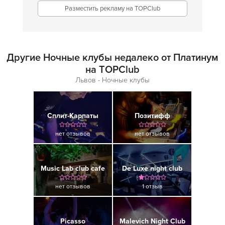
Разместить рекламу на TOPClub
Другие Ночные клубы недалеко от Платинум
на TOPClub
Львов - Ночные клубы
Сплит-Карпаты
Позитифф
нет отзывов
нет отзывов
Music Lab сlub сafe
De Luxe night club
нет отзывов
1 отзыв
Picasso
Malevich Night Club