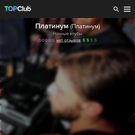
Зарегистрироваться
Платинум
(Платинум)
Ночные клубы
нет отзывов
$
$
$
$