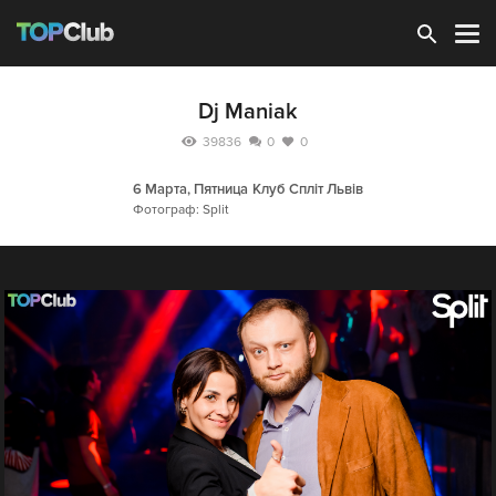
Зарегистрироваться
Dj Maniak
39836
0
0
6 Марта, Пятница
Клуб Спліт Львів
Фотограф: Split