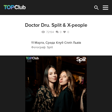
Зарегистрироваться
Doctor Dru. Split & X-people
72194
0
0
11 Марта, Среда
Клуб Спліт Львів
Фотограф: Split