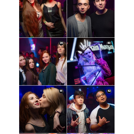
39
40
41
42