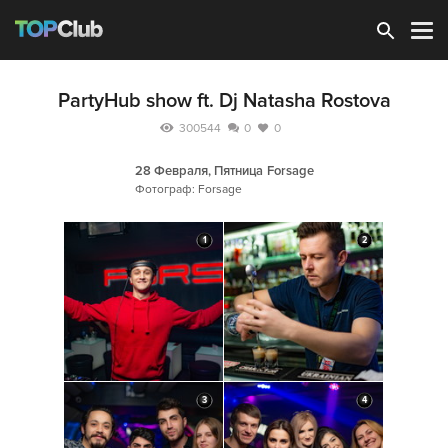
Зарегистрироваться
PartyHub show ft. Dj Natasha Rostova
300544
0
0
28 Февраля, Пятница
Forsage
Фотограф: Forsage
1
2
3
4