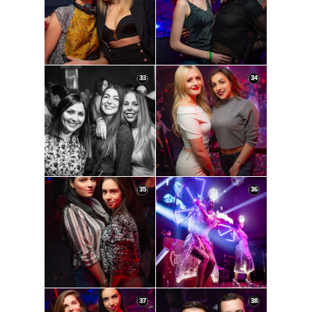
33
34
35
36
37
38