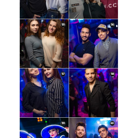
55
56
57
58
59
60