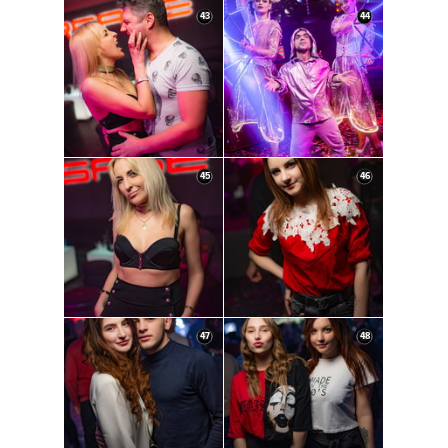
43
44
45
46
47
48