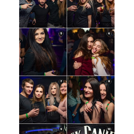
5
6
7
8
9
10