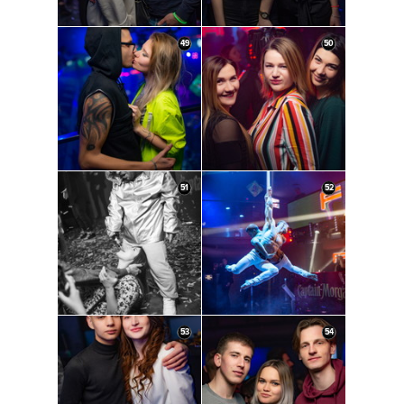
49
50
51
52
53
54