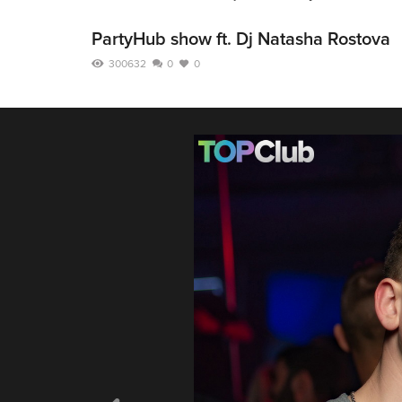
PartyHub show ft. Dj Natasha Rostova
300632
0
0