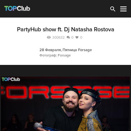
Зарегистрироваться
PartyHub show ft. Dj Natasha Rostova
300632
0
0
28 Февраля, Пятница
Forsage
Фотограф: Forsage