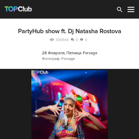
Зарегистрироваться
PartyHub show ft. Dj Natasha Rostova
300544
0
0
28 Февраля, Пятница
Forsage
Фотограф: Forsage