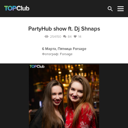
Зарегистрироваться
PartyHub show ft. Dj Shnaps
254150
84
14
6 Марта, Пятница
Forsage
Фотограф: Forsage