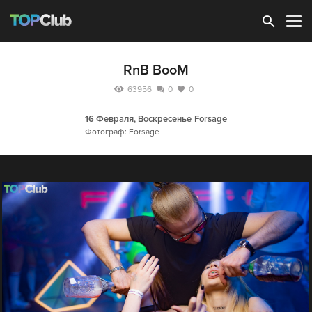
Зарегистрироваться
RnB BooM
63956
0
0
16 Февраля, Воскресенье
Forsage
Фотограф: Forsage