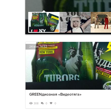
24 мая, 14:52
GREENдиозная «Видеотяга»
308
0
0