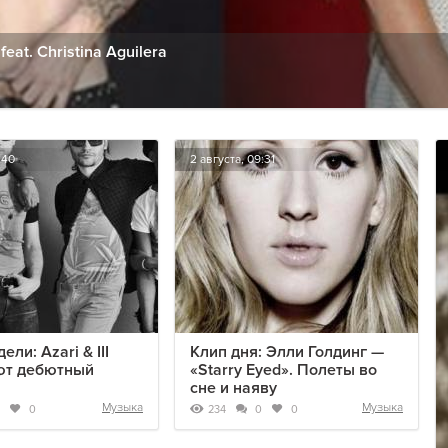
eat. Christina Aguilera
:40
2 августа, 09:31
ели: Azari & III
Клип дня: Элли Голдинг —
ют дебютный
«Starry Eyed». Полеты во
сне и наяву
Музыка
Музыка
234
0
0
0