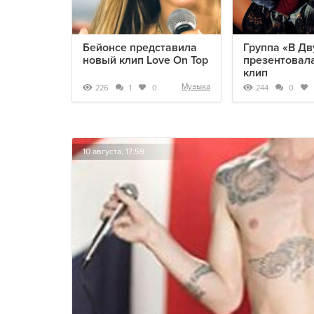
Бейонсе представила
Группа «В Дв
новый клип Love On Top
презентовал
клип
Музыка
226
244
1
0
0
10 августа, 17:59