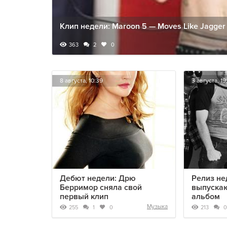
Клип недели: Maroon 5 — Moves Like Jagger f
363
2
0
8 августа, 10:39
3 августа, 19
Дебют недели: Дрю
Релиз нед
Берримор сняла свой
выпуска
первый клип
альбом
Музыка
255
213
1
0
0