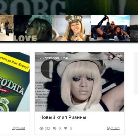
26 декабря, 17:40
Новый клип Рианны
Музыка
Музыка
312
0
0