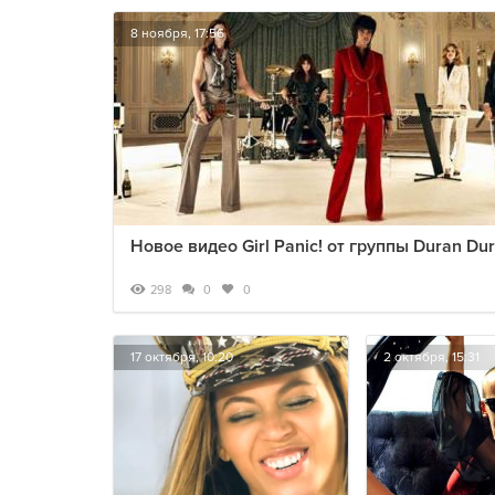
8 ноября, 17:56
Новое видео Girl Panic! от группы Duran Du
298
0
0
17 октября, 10:20
2 октября, 15:31