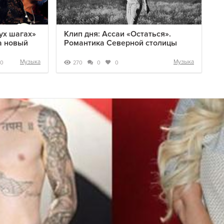
ух шагах»
Клип дня: Ассаи «Остаться».
а новый
Романтика Северной столицы
Музыка
Музыка
270
0
0
0