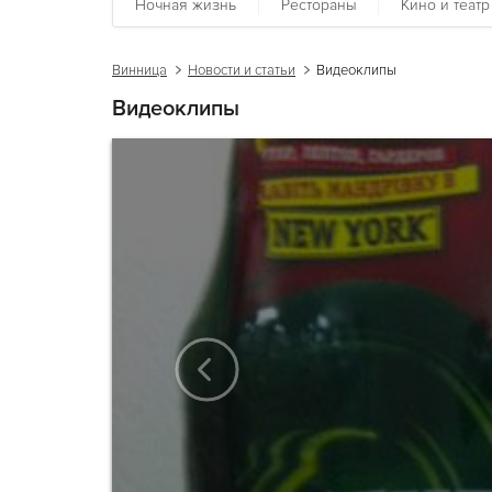
Ночная жизнь
Рестораны
Кино и театр
Винница
Новости и статьи
Видеоклипы
Видеоклипы