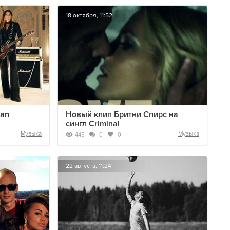
18 октября, 11:52
ran
Новый клип Бритни Спирс на
сингл Criminal
Музыка
Музыка
445
0
0
22 августа, 11:24