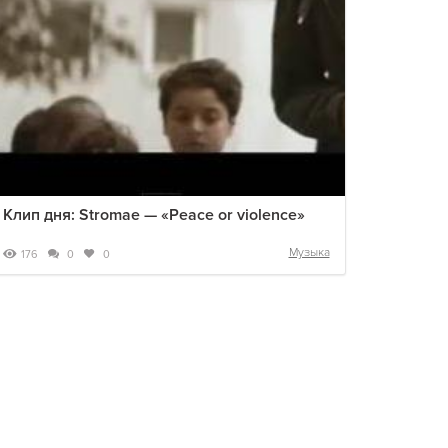
Клип дня: Stromae — «Peace or violence»
Музыка
176
0
0