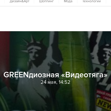
Дизайн&Арт
Шоппинг
Мода
Технологии
GREENдиозная «Видеотяга»
24 мая, 14:52