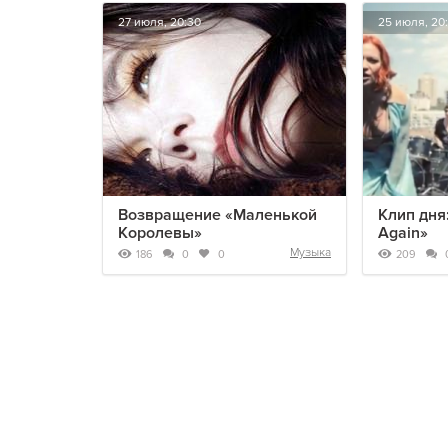
27 июля, 20:30
25 июля, 20:
Возвращение «Маленькой
Клип дня:
Королевы»
Again»
Музыка
186
209
0
0