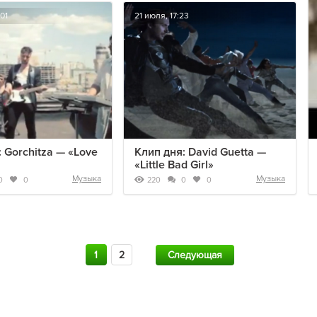
01
21 июля, 17:23
 Gorchitza — «Love
Клип дня: David Guetta —
«Little Bad Girl»
Музыка
Музыка
220
0
0
0
0
1
2
Следующая