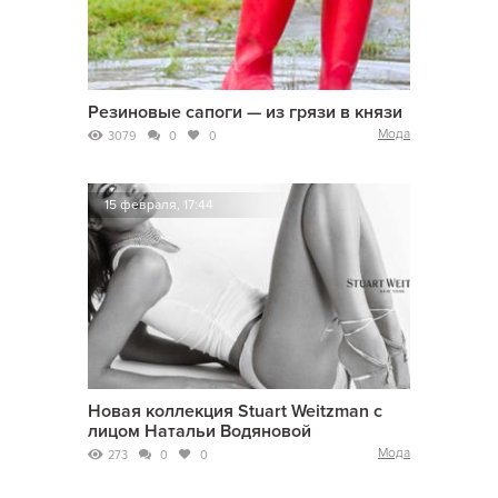
Резиновые сапоги — из грязи в князи
Мода
3079
0
0
15 февраля, 17:44
Новая коллекция Stuart Weitzman с
лицом Натальи Водяновой
Мода
273
0
0