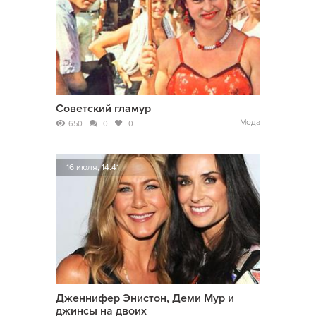
Советский гламур
Мода
650
0
0
16 июля, 14:41
Дженнифер Энистон, Деми Мур и
джинсы на двоих