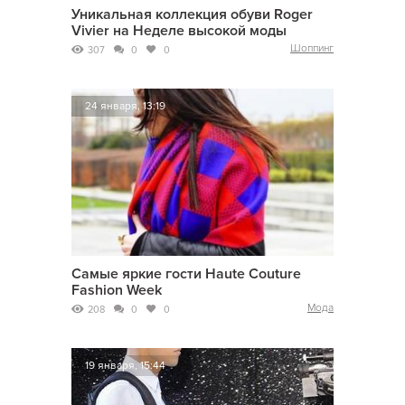
Уникальная коллекция обуви Roger
Vivier на Неделе высокой моды
Шоппинг
307
0
0
24 января, 13:19
Самые яркие гости Haute Couture
Fashion Week
Мода
208
0
0
19 января, 15:44