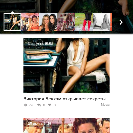
3 августа, 15:58
Виктория Бекхэм открывает секреты
Мода
276
0
0
25 июля, 14:16