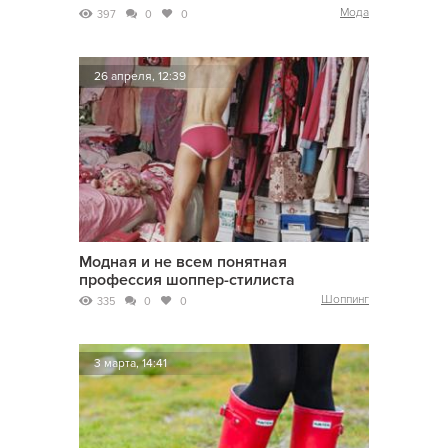
Мода
397
0
0
26 апреля, 12:39
Модная и не всем понятная
профессия шоппер-стилиста
Шоппинг
335
0
0
3 марта, 14:41