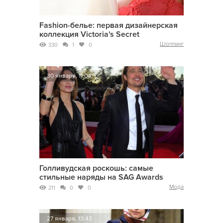
Fashion-белье: первая дизайнерская
коллекция Victoria's Secret
Шоппинг
330
1
0
30 января, 11:04
Голливудская роскошь: самые
стильные наряды на SAG Awards
Мода
211
0
0
27 января, 13:43