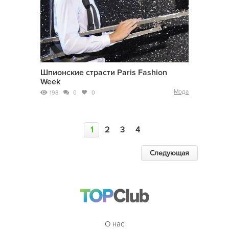
Шпионские страсти Paris Fashion
Week
Мода
198
0
0
1
2
3
4
Следующая
О нас