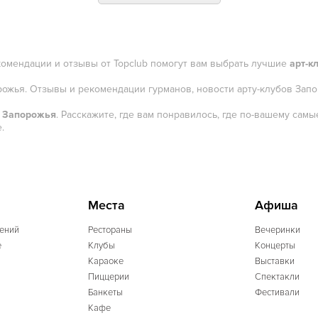
комендации и отзывы от Topclub помогут вам выбрать лучшие
арт-к
орожья. Отзывы и рекомендации гурманов, новости арту-клубов Запо
х Запорожья
. Расскажите, где вам понравилось, где по-вашему са
.
Места
Афиша
ений
Рестораны
Вечеринки
e
Клубы
Концерты
Караоке
Выставки
Пиццерии
Спектакли
Банкеты
Фестивали
Кафе