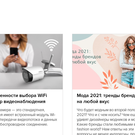
Датская
Европейская
Иракская
Итальянская
Калмыцкая
Коми
Кухня Магриба
Луизианская
Марокканская
Монгольская
Норвежская
Португальская
Сирийская
енности выбора WiFi
Мода 2021: тренды бренд
р видеонаблюдения
на любой вкус
Средиземноморская
Татарская
камера — это стандартная,
Что будет модным во второй пол
ая имеет встроенный модуль Wi-
2021? Что и с чем носить? Чем е
Тунисская
я передачи видеопотока и данных
удивят дизайнеры модников и м
Украинская
 беспроводное соединение.
Какие бренды стали любимыми 
fashion world? Нам ответы на эти
Финская
вопросы не менее интересны, по