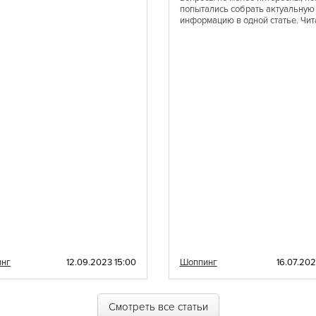
попытались собрать актуальную
Шведская
информацию в одной статье. Чит
Эстонская
Латиноамериканская
Эклектическая
Балканская
Баварская
Карибская
Одесская
инг
12.09.2023 15:00
Шоппинг
16.07.202
Смотреть все статьи