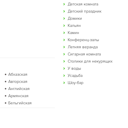
Детская комната
Детский праздник
Домики
Кальян
Камин
Конференц-залы
Летняя веранда
Сигарная комната
Столики для некурящих
У воды
Абхазская
Усадьба
Авторская
Шоу-бар
Английская
Армянская
Бельгийская
Бурятская
Восточная
Голландская