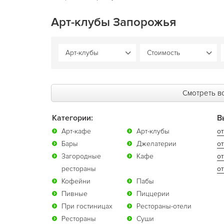
Арт-клубы Запорожья
Смотреть вс
Категории:
В
Арт-кафе
Арт-клубы
от
Бары
Джелатерии
от
Загородные
Кафе
о
рестораны
от
Кофейни
Пабы
Пивные
Пиццерии
При гостиницах
Рестораны-отели
Рестораны
Суши