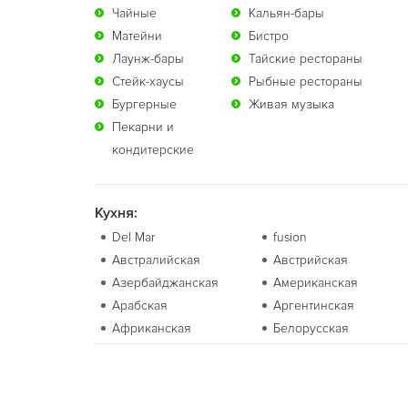
Чайные
Кальян-бары
Матейни
Бистро
Лаунж-бары
Тайские рестораны
Стейк-хаусы
Рыбные рестораны
Бургерные
Живая музыка
Пекарни и
кондитерские
Кухня:
Del Mar
fusion
Австралийская
Австрийская
Азербайджанская
Американская
Арабская
Аргентинская
Африканская
Белорусская
Болгарская
Бразильская
Валлийская
Венгерская
Вьетнамская
Гавайская