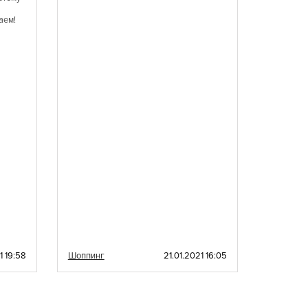
настроен
аем!
1 19:58
Шоппинг
21.01.2021 16:05
Шоппинг