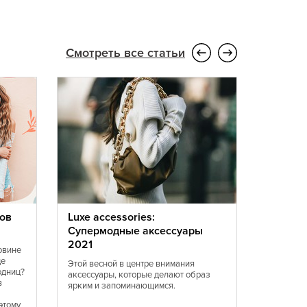
Смотреть все статьи
ов
Luxe accessories:
Мода 20
Супермодные аксессуары
перед 
2021
устоять
овине
ще
Этой весной в центре внимания
В 2021 б
одниц?
аксессуары, которые делают образ
желтого ц
в
ярким и запоминающимся.
оттенков 
Женственн
этому