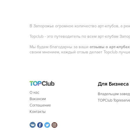
В Запорожье огромное количество арт-клубов, а ре
Topclub - это путеводитель по всем арт-клубам Зап
Мы будем благодарны за ваши
отзывы о арт-клуба
своим мнением, каждый отзыв делает Topclub лучше
Для Бизнеса
О нас
Владельцам завед
Вакансии
TOPClub Topreserv
Соглашение
Контакты