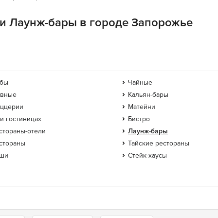
ии Лаунж-бары в городе Запорожье
бы
Чайные
вные
Кальян-бары
ццерии
Матейни
и гостиницах
Бистро
стораны-отели
Лаунж-бары
стораны
Тайские рестораны
ши
Стейк-хаусы