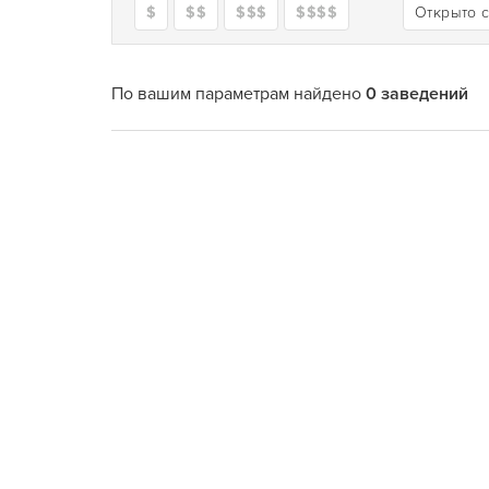
$
$$
$$$
$$$$
Открыто 
По вашим параметрам найдено
0 заведений