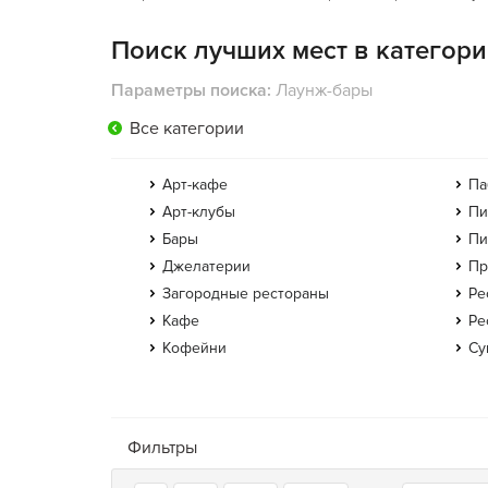
Поиск лучших мест в категор
Параметры поиска:
Лаунж-бары
Все категории
Арт-кафе
Па
Арт-клубы
Пи
Бары
Пи
Джелатерии
Пр
Загородные рестораны
Ре
Кафе
Ре
Кофейни
Су
Фильтры