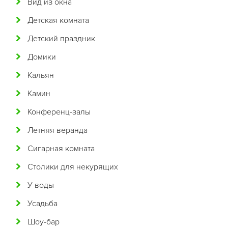
Вид из окна
Бразильская
Детская комната
Бурятская
Детский праздник
Валлийская
Домики
Венгерская
Кальян
Восточная
Камин
Вьетнамская
Конференц-залы
Гавайская
Летняя веранда
Голландская
Сигарная комната
Греческая
Столики для некурящих
Грузинская
У воды
Датская
Усадьба
Домашняя
Шоу-бар
Еврейская