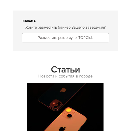
Европейская
Египетская
РЕКЛАМА
Хотите разместить баннер Вашего заведения?
Индийская
Разместить рекламу на TOPClub
Иракская
Ирландская
Испанская
Статьи
Итальянская
Новости и события в городе
Кавказская
Казахская
Калмыцкая
Киргизская
Китайская