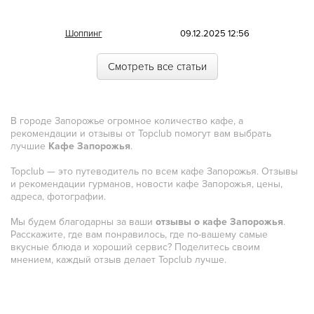
Морская
Шоппинг
09.12.2025 12:56
Немецкая
Смотреть все статьи
Норвежская
Полинезийская
В городе Запорожье огромное количество кафе, а
Польская
рекомендации и отзывы от Topclub помогут вам выбрать
лучшие
Кафе Запорожья
.
Португальская
Topclub — это путеводитель по всем кафе Запорожья. Отзывы
Румынская
и рекомендации гурманов, новости кафе Запорожья, цены,
адреса, фотографии.
Русская
Мы будем благодарны за ваши
отзывы о кафе Запорожья
.
Сирийская
Расскажите, где вам понравилось, где по-вашему самые
вкусные блюда и хороший сервис? Поделитесь своим
Скандинавская
мнением, каждый отзыв делает Topclub лучше.
Смешанная
Средиземноморская