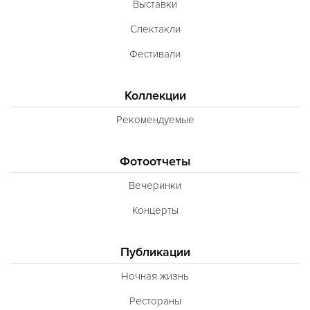
Выставки
Неаполитанская
Спектакли
Балканская
Фестивали
Адриатическая
Сербская
Коллекции
Баварская
Рекомендуемые
Вегетарианская
Фотоотчеты
Морепродукты
Вечеринки
Карибская
Концерты
Иранская
BBQ
Публикации
Одесская
Ночная жизнь
Рестораны