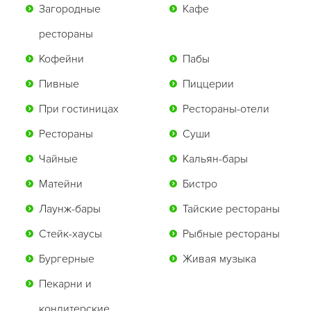
Загородные
Кафе
рестораны
Кофейни
Пабы
Пивные
Пиццерии
При гостиницах
Рестораны-отели
Рестораны
Суши
Чайные
Кальян-бары
Матейни
Бистро
Лаунж-бары
Тайские рестораны
Стейк-хаусы
Рыбные рестораны
Бургерные
Живая музыка
Пекарни и
кондитерские