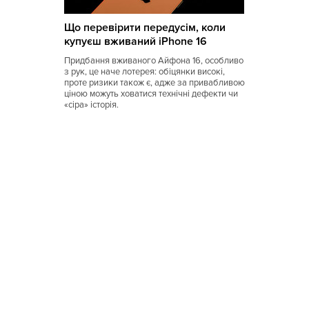
Коми
Що перевірити передусім, коли
Корейская
купуєш вживаний iPhone 16
Кубинская
Придбання вживаного Айфона 16, особливо
з рук, це наче лотерея: обіцянки високі,
Кухня Магриба
проте ризики також є, адже за привабливою
ціною можуть ховатися технічні дефекти чи
«сіра» історія.
Латышская
Литовская
Луизианская
Малайзийская
Марийская
Марокканская
Мексиканская
Молдавская
Монгольская