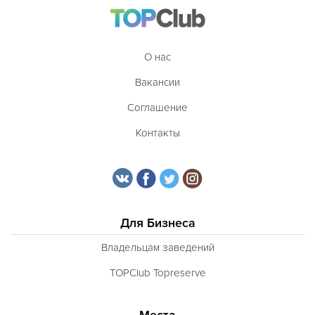
Таджикская
Тайская
О нас
Татарская
Вакансии
Тибетская
Соглашение
Тосканская
Контакты
Тунисская
Турецкая
Узбекская
Украинская
Для Бизнеса
Уральская
Владельцам заведений
Филиппинская
TOPClub Topreserve
Финская
Места