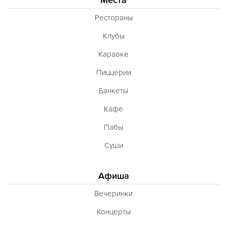
Французская
Рестораны
Чешская
Клубы
Шведская
Караоке
Швейцарская
Пиццерии
Шотландская
Банкеты
Эстонская
Кафе
Югославская
Пабы
Японская
Суши
Латиноамериканская
Гастрономическая
Афиша
Ливанская
Вечеринки
Эклектическая
Концерты
Паназиатская