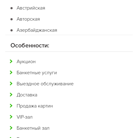
Австрийская
Авторская
Азербайджанская
Американская
Особенности:
Английская
Аукцион
Арабская
Банкетные услуги
Аргентинская
Выездное обслуживание
Армянская
Доставка
Африканская
Продажа картин
Белорусская
VIP-зал
Бельгийская
Банкетный зал
Болгарская