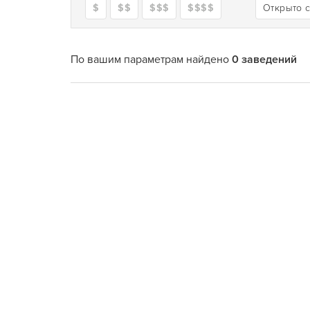
$
$$
$$$
$$$$
Открыто 
По вашим параметрам найдено
0 заведений