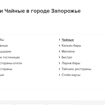
ии Чайные в городе Запорожье
бы
Чайные
вные
Кальян-бары
ццерии
Матейни
и гостиницах
Бистро
стораны-отели
Лаунж-бары
стораны
Тайские рестораны
ши
Стейк-хаусы