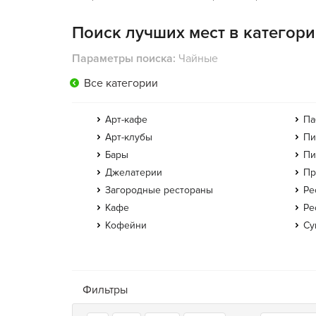
Поиск лучших мест в категор
Параметры поиска:
Чайные
Все категории
Арт-кафе
Па
Арт-клубы
Пи
Бары
Пи
Джелатерии
Пр
Загородные рестораны
Ре
Кафе
Ре
Кофейни
Су
Фильтры