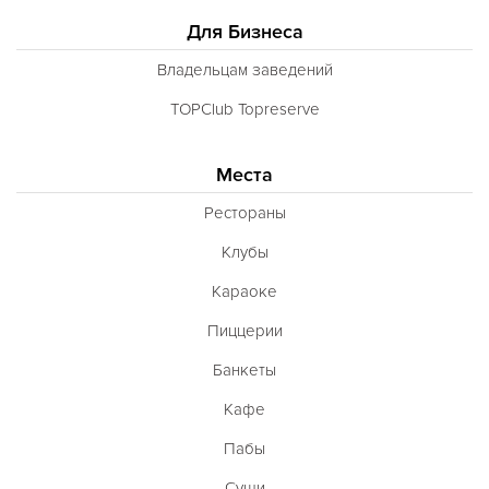
Норвежская
Для Бизнеса
Полинезийская
Владельцам заведений
Польская
TOPClub Topreserve
Португальская
Румынская
Места
Русская
Рестораны
Сирийская
Клубы
Скандинавская
Караоке
Смешанная
Пиццерии
Средиземноморская
Банкеты
Таджикская
Кафе
Тайская
Пабы
Татарская
Суши