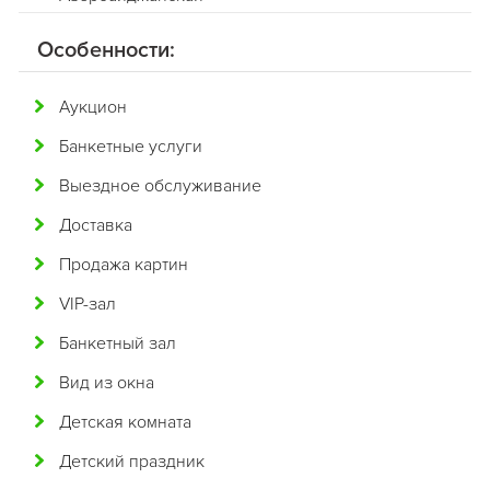
Американская
Особенности:
Английская
Аукцион
Арабская
Банкетные услуги
Аргентинская
Выездное обслуживание
Армянская
Доставка
Африканская
Продажа картин
Белорусская
VIP-зал
Бельгийская
Банкетный зал
Болгарская
Вид из окна
Бразильская
Детская комната
Бурятская
Детский праздник
Валлийская