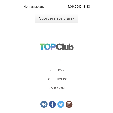
Кухня Магриба
Ночная жизнь
14.06.2012 18:33
Латышская
Смотреть все статьи
Литовская
Луизианская
Малайзийская
Марийская
Марокканская
О нас
Мексиканская
Вакансии
Молдавская
Соглашение
Монгольская
Контакты
Морская
Немецкая