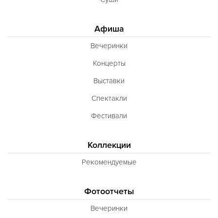
Тибетская
Афиша
Тосканская
Вечеринки
Тунисская
Концерты
Турецкая
Выставки
Узбекская
Спектакли
Украинская
Фестивали
Уральская
Филиппинская
Коллекции
Финская
Рекомендуемые
Французская
Чешская
Фотоотчеты
Шведская
Вечеринки