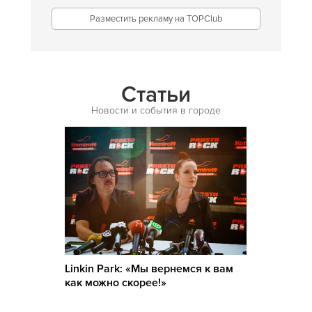
Индийская
Разместить рекламу на TOPClub
Иракская
Ирландская
Испанская
Статьи
Итальянская
Новости и события в городе
Кавказская
Казахская
Калмыцкая
Киргизская
Китайская
Коми
Linkin Park: «Мы вернемся к вам
Корейская
как можно скорее!»
Кубинская