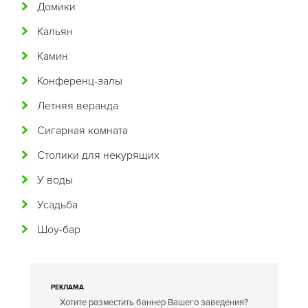
Домики
Венгерская
Кальян
Восточная
Камин
Вьетнамская
Конференц-залы
Гавайская
Летняя веранда
Голландская
Сигарная комната
Греческая
Столики для некурящих
Грузинская
У воды
Датская
Усадьба
Домашняя
Шоу-бар
Еврейская
Европейская
Египетская
РЕКЛАМА
Хотите разместить баннер Вашего заведения?