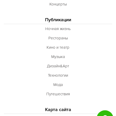
Швейцарская
Концерты
Шотландская
Публикации
Эстонская
Ночная жизнь
Югославская
Рестораны
Японская
Кино и театр
Латиноамериканская
Музыка
Гастрономическая
Дизайн&Арт
Ливанская
Технологии
Эклектическая
Мода
Паназиатская
Путешествия
Неаполитанская
Балканская
Карта сайта
Адриатическая