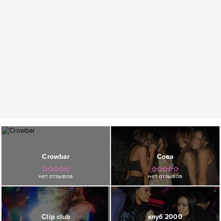
Crowbar
Сова
нет отзывов
нет отзывов
Clip club
клуб 2000