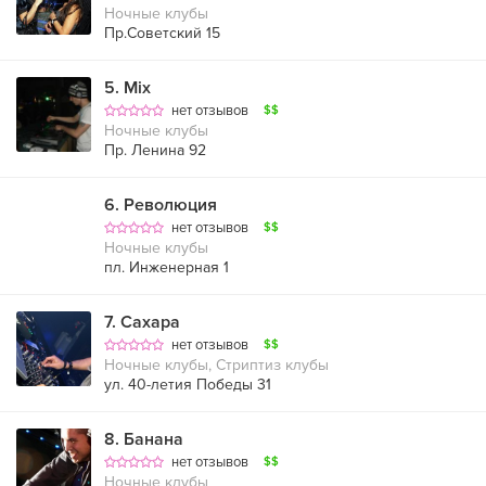
Ночные клубы
Пр.Советский 15
5
.
Mix
нет отзывов
$$
Ночные клубы
Пр. Ленина 92
6
.
Революция
нет отзывов
$$
Ночные клубы
пл. Инженерная 1
7
.
Сахара
нет отзывов
$$
Ночные клубы, Стриптиз клубы
ул. 40-летия Победы 31
8
.
Банана
нет отзывов
$$
Ночные клубы