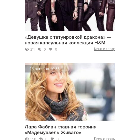
«Девушка с татуировкой дракона» —
новая капсульная коллекция H&M
Кино и театр
211
0
0
25 октября, 10:35
Лара Фабиан главная героиня
«Мадемуазель Живаго»
Кино и театр
550
0
0