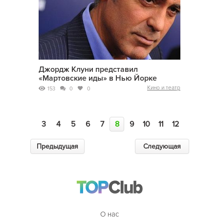
Джордж Клуни представил
«Мартовские иды» в Нью Йорке
Кино и театр
153
0
0
3
4
5
6
7
8
9
10
11
12
Предыдущая
Следующая
О нас