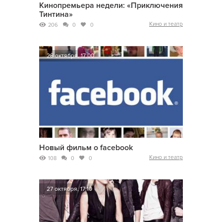
Кинопремьера недели: «Приключения
Тинтина»
Кино и театр
206
0
0
28 октября, 17:00
Новый фильм о facebook
Кино и театр
108
0
0
27 октября, 17:10