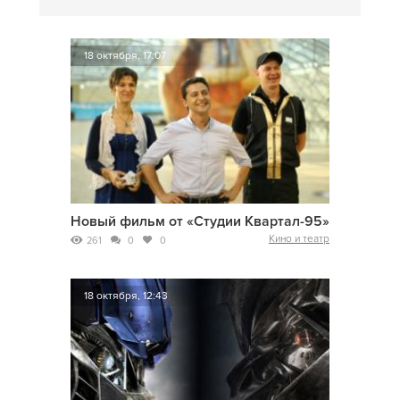
18 октября, 17:07
Новый фильм от «Студии Квартал-95»
Кино и театр
261
0
0
18 октября, 12:43