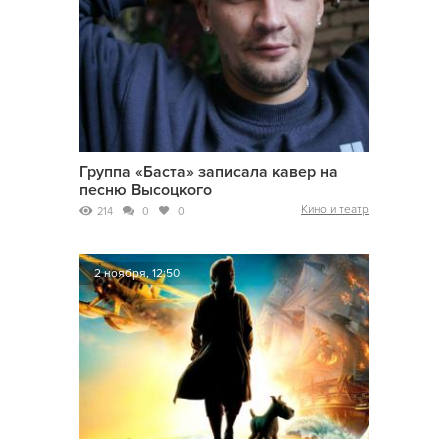
Группа «Баста» записала кавер на
песню Высоцкого
Кино и театр
214
0
0
2 ноября, 12:50