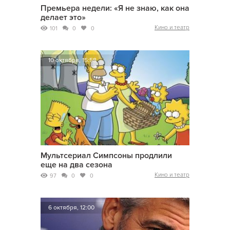
Премьера недели: «Я не знаю, как она
делает это»
Кино и театр
101
0
0
10 октября, 15:58
Мультсериал Симпсоны продлили
еще на два сезона
Кино и театр
97
0
0
6 октября, 12:00