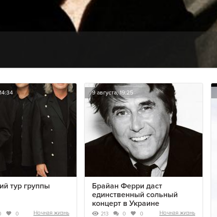
14:34
9 августа, 19:25
ий тур группы
Брайан Ферри даст
единственный сольный
концерт в Украине
Ночная жизнь
Ночная жизнь
213
0
0
0
0