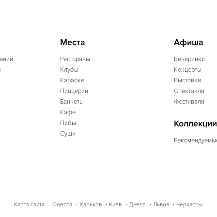
Места
Афиша
ений
Рестораны
Вечеринки
e
Клубы
Концерты
Караоке
Выставки
Пиццерии
Спектакли
Банкеты
Фестивали
Кафе
Коллекции
Пабы
Суши
Рекомендуемы
Одесса
Харьков
Киев
Днепр
Львов
Черкассы
Карта сайта