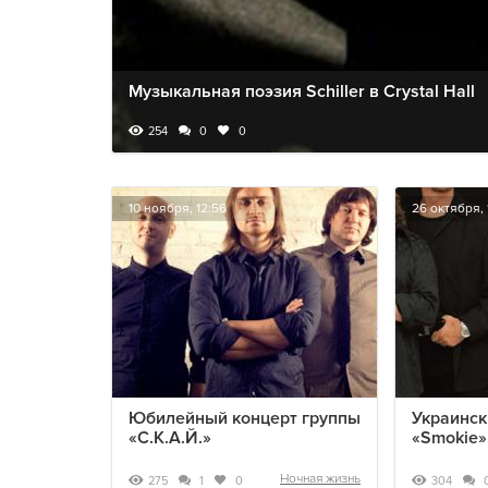
Музыкальная поэзия Schiller в Crystal Hall
254
0
0
10 ноября, 12:56
26 октября, 
Юбилейный концерт группы
Украинск
«С.К.А.Й.»
«Smokie»
Ночная жизнь
275
304
1
0