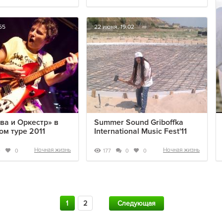
55
22 июня, 19:02
ва и Оркестр» в
Summer Sound Griboffka
ом туре 2011
International Music Fest'11
Ночная жизнь
Ночная жизнь
177
0
0
0
0
1
2
Следующая