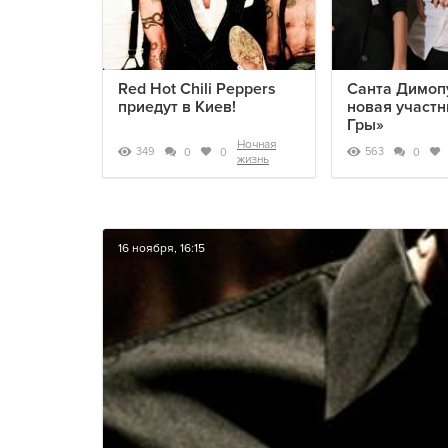
Red Hot Chili Peppers
Санта Димопу
приедут в Киев!
новая участн
Гры»
Ночная
349
563
0
0
0
жизнь
16 ноября, 16:15