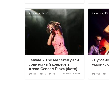
25 июля, 17:30
22 июля, 18:
Jamala и The Maneken дали
«Сургано
совместный концерт в
украинск
Arena Concert Plaza (Фото)
Ночная жизнь
196
195
0
0