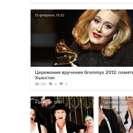
13 февраля, 13:32
Церемония вручения Grammys 2012: памят
Хьюстон
280
0
0
5 декабря, 12:32
1 декабря, 12:51