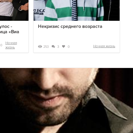
лос -
Некризис среднего возраста
ица «Виа
Ночная
0
Ночная жизнь
253
3
0
жизнь