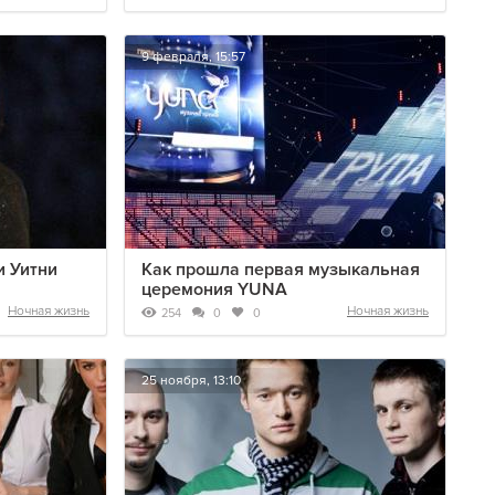
9 февраля, 15:57
и Уитни
Как прошла первая музыкальная
церемония YUNA
Ночная жизнь
Ночная жизнь
254
0
0
25 ноября, 13:10