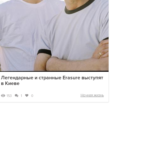
Легендарные и странные Erasure выступят
в Киеве
Ночная жизнь
153
1
0