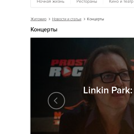
Ночная жизнь
Рестораны
Кино и театр
Житомир
Новости и статьи
Концерты
Концерты
Linkin Par