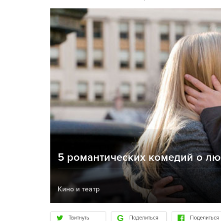
5 романтических комедий о л
Кино и театр
Твитнуть
Поделиться
Поделиться