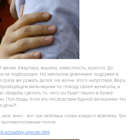
 жених. Квартира, машина, известность, красота. До
чки на подбородке. На хмельном девичнике подружки в
сразу же рожать детей. На волне этого напутствия, Вера,
й, проводящем мальчишник по поводу своей женитьбы, и
до свадьбы сделать то, чего он будет лишен в браке.
и. Пол-беды, если это последствия бурной вечеринки. Но
в день?!
 моё, мне» - вот три любимых
слова
каждого
мужчины
. Три
с противоположным полом.
9-schastlivy-vmeste.html