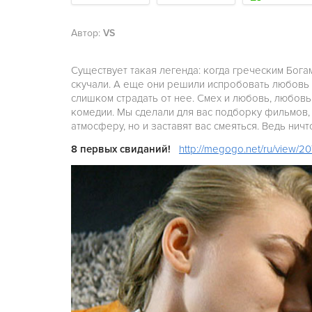
Автор:
VS
Существует такая легенда: когда греческим Богам
скучали. А еще они решили испробовать любовь н
слишком страдать от нее. Смех и любовь, любов
комедии. Мы сделали для вас подборку фильмов,
атмосферу, но и заставят вас смеяться. Ведь нич
8 первых свиданий!
http://megogo.net/ru/view/20