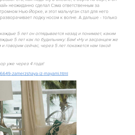
учай» неожиданно сделал Сэма ответственным за
громном Нью-Йорке, и этот мальчуган стал для него
разворачивает лодку носом к волне. А дальше - только
 каждые 5 лет он оглядывается назад и понимает, каким
аждые 5 лет как по будильнику: Бам! «Ну и засранцем же
ем и говорим сейчас, через 5 лет покажется нам такой
ор уже через 4 года!
w/6649-zamerzshaya-iz-mayami.html