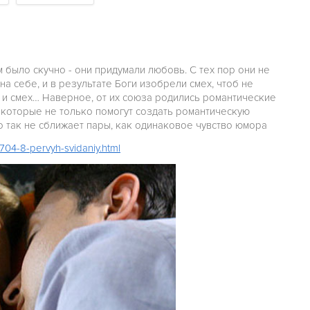
 было скучно - они придумали любовь. С тех пор они не
а себе, и в результате Боги изобрели смех, чтоб не
ь и смех… Наверное, от их союза родились романтические
 которые не только помогут создать романтическую
то так не сближает пары, как одинаковое чувство юмора
704-8-pervyh-svidaniy.html