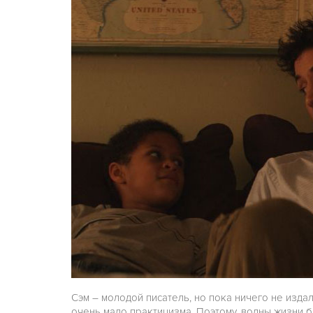
Сэм – молодой писатель, но пока ничего не изда
очень мало практицизма. Поэтому, волны жизни бр