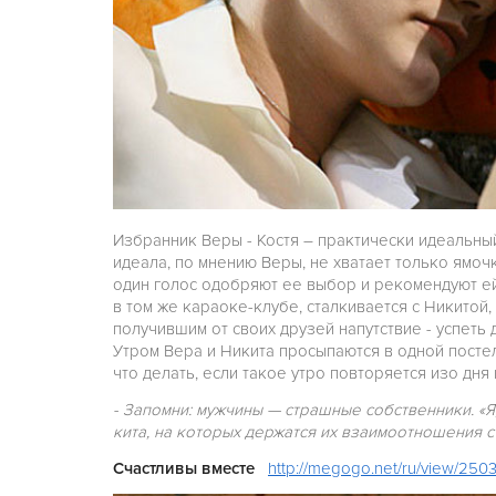
Избранник Веры - Костя – практически идеальный
идеала, по мнению Веры, не хватает только ямо
один голос одобряют ее выбор и рекомендуют ей 
в том же караоке-клубе, сталкивается с Никито
получившим от своих друзей напутствие - успеть 
Утром Вера и Никита просыпаются в одной постел
что делать, если такое утро повторяется изо дня 
- Запомни:
мужчины
— страшные собственники. «Я,
кита, на которых держатся их взаимоотношения 
Счастливы вместе
http://megogo.net/ru/view/2503