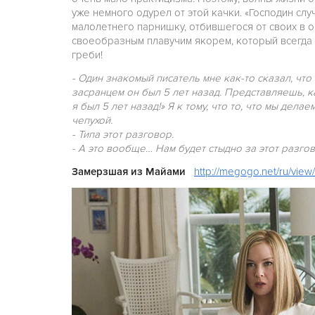
уже немного одурел от этой качки. «Господин сл
малолетнего парнишку, отбившегося от своих в о
своеобразным плавучим якорем, который всегда 
греби!
- Один знакомый писатель мне как-то сказал, что
засранцем он был 5 лет назад. Представляешь, к
я был 5 лет назад!» Я к тому, что то, что мы дела
чепухой.
- Типа этот разговор.
- А это вообще… Нам будет стыдно за этот разгов
Замерзшая из Майами
http://megogo.net/ru/vie