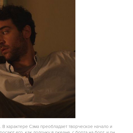
л. В характере Сэма преобладает творческое начало и
осают его, как лодочку в океане, с борта на борт, и он