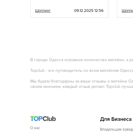
020 10:47
Шоппинг
09.12.2025 12:56
Шопп
В городе Одесса огромное количество матейен, а р
Topclub - это путеводитель по всем матейням Одес
Мы будем благодарны за ваши отзывы о матейни Од
своим мнением, каждый отзыв делает Topclub лучше
Для Бизнеса
О нас
Владельцам завед