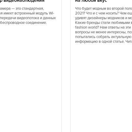
р видеонаблюдения
на любой вкус
Средиземноморская
Татарская
камера — это стандартная,
Что будет модным во второй пол
ая имеет встроенный модуль Wi-
2021? Что и с чем носить? Чем е
Тунисская
я передачи видеопотока и данных
удивят дизайнеры модников и м
Украинская
 беспроводное соединение.
Какие бренды стали любимыми 
fashion world? Нам ответы на эти
Финская
вопросы не менее интересны, по
попытались собрать актуальную
Шведская
информацию в одной статье. Чит
Эстонская
Латиноамериканская
Эклектическая
Балканская
Баварская
Карибская
Одесская