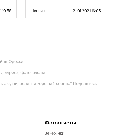
1 19:58
Шоппинг
21.01.2021 16:05
Шоппинг
ейни Одесса.
ы, адреса, фотографии.
ные суши, роллы и хороший сервис? Поделитесь
Фотоотчеты
Вечеринки