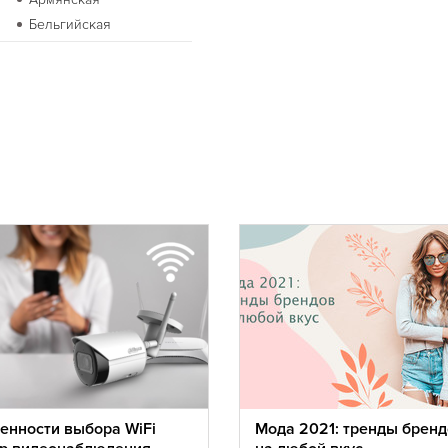
Бельгийская
Бурятская
Восточная
Голландская
Датская
Европейская
Иракская
Итальянская
Калмыцкая
Коми
Кухня Магриба
Луизианская
Марокканская
Монгольская
Норвежская
Португальская
Сирийская
енности выбора WiFi
Мода 2021: тренды бренд