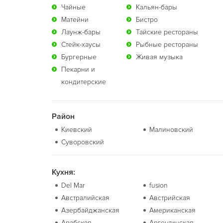
Чайные
Кальян-бары
Матейни
Бистро
Лаунж-бары
Тайские рестораны
Стейк-хаусы
Рыбные рестораны
Бургерные
Живая музыка
Пекарни и
кондитерские
Район
Киевский
Малиновский
Суворовский
Кухня:
Del Mar
fusion
Австралийская
Австрийская
Азербайджанская
Американская
Арабская
Аргентинская