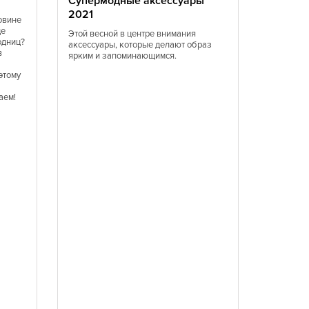
Супермодные аксессуары
перед 
2021
устоять
овине
ще
Этой весной в центре внимания
В 2021 б
одниц?
аксессуары, которые делают образ
желтого ц
в
ярким и запоминающимся.
оттенков 
Женственн
этому
настроен
аем!