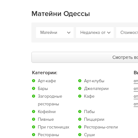
Матейни Одессы
Смотреть вс
Категории:
В
Арт-кафе
Арт-клубы
от
Бары
Джелатерии
от
Загородные
Кафе
о
рестораны
от
Кофейни
Пабы
Пивные
Пиццерии
При гостиницах
Рестораны-отели
Рестораны
Суши