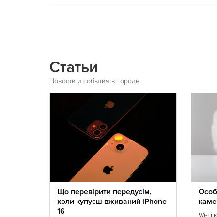
Статьи
Новости и события в городе
уста
Що перевірити передусім,
Особ
коли купуєш вживаний iPhone
каме
и
16
щенная
Wi-Fi 