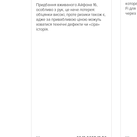
ьные
котор
Придбання вживаного Айфона 16,
ии
Fi дл
особливо з рук, це наче лотерея:
ом и
через
обіцянки високі, проте ризики також є,
ды легко
адже за привабливою ціною можуть
ий месяц
ховатися технічні дефекти чи «сіра»
щимся.
історія.
торым
е
 любимых
 онлайн-
о всей