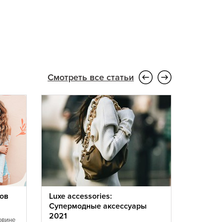
Смотреть все статьи
ов
Luxe accessories:
Мода 20
Супермодные аксессуары
перед 
2021
устоять
овине