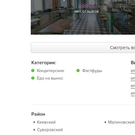
нет отзывов
Смотреть вс
Категории:
В
Кондитерские
Фастфуды
от
Еда на вынос
от
о
от
Район
Киевский
Малиновский
Суворовский