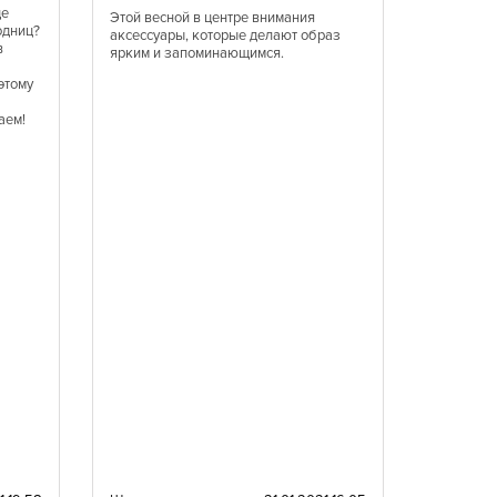
ще
Этой весной в центре внимания
В 2021 б
одниц?
аксессуары, которые делают образ
желтого ц
в
ярким и запоминающимся.
оттенков 
Женственн
этому
настроен
аем!