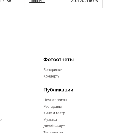
1 19:58
Шоппинг
21.01.2021 16:05
Шоппинг
Фотоотчеты
Вечеринки
Концерты
Публикации
Ночная жизнь
Рестораны
Кино и театр
е
Музыка
Дизайн&Арт
Технологии