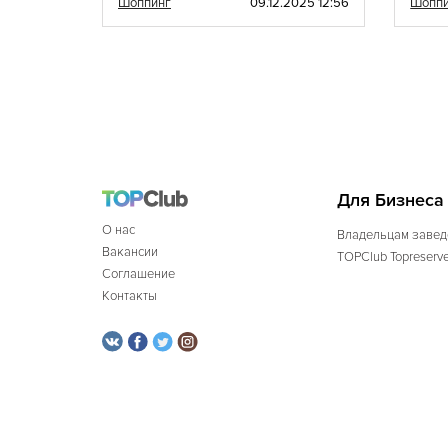
020 10:47
Шоппинг
09.12.2025 12:56
Шопп
Для Бизнеса
О нас
Владельцам завед
Вакансии
TOPClub Topreserv
Соглашение
Контакты