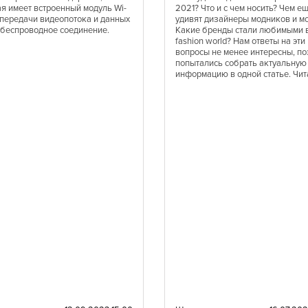
ая имеет встроенный модуль Wi-
2021? Что и с чем носить? Чем е
я передачи видеопотока и данных
удивят дизайнеры модников и м
 беспроводное соединение.
Какие бренды стали любимыми 
fashion world? Нам ответы на эти
вопросы не менее интересны, по
попытались собрать актуальную
информацию в одной статье. Чит