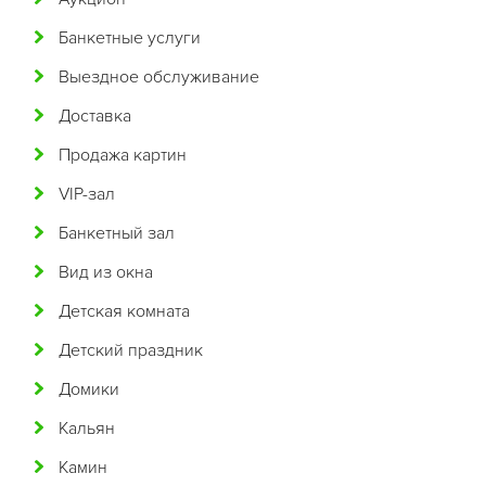
Арабская
Банкетные услуги
Аргентинская
Выездное обслуживание
Армянская
Доставка
Африканская
Продажа картин
Белорусская
VIP-зал
Бельгийская
Банкетный зал
Болгарская
Вид из окна
Бразильская
Детская комната
Бурятская
Детский праздник
Валлийская
Домики
Венгерская
Кальян
Восточная
Камин
Вьетнамская