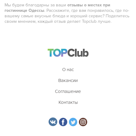
Мы будем благодарны за ваши
отзывы о местах при
Турецкая
гостиннице Одессы
. Расскажите, где вам понравилось, где по-
вашему самые вкусные блюда и хороший сервис? Поделитесь
Узбекская
своим мнением, каждый отзыв делает Topclub лучше.
Украинская
Уральская
Филиппинская
Финская
О нас
Французская
Вакансии
Чешская
Соглашение
Шведская
Контакты
Швейцарская
Шотландская
Эстонская