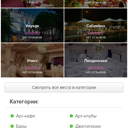
1 отзыв
нет отзывов
Voyage
Columbus
нет отзывов
нет отзывов
Улисс
Лондонская
нет отзывов
нет отзывов
Смотреть все места в категории
Категории:
Арт-кафе
Арт-клубы
Бары
Джелатерии