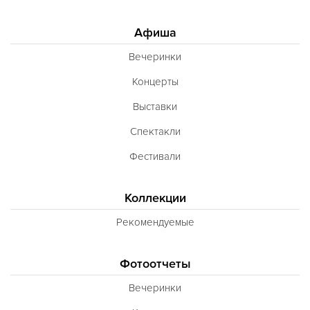
Вегетарианская
Морепродукты
Афиша
Карибская
Вечеринки
Иранская
Концерты
BBQ
Выставки
Одесская
Спектакли
Фестивали
Коллекции
Рекомендуемые
Фотоотчеты
Вечеринки