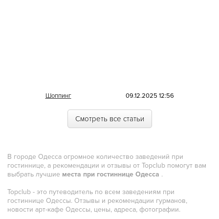
Португальская
Румынская
Русская
Сирийская
Скандинавская
Смешанная
Шоппинг
09.12.2025 12:56
Средиземноморская
Смотреть все статьи
Таджикская
Тайская
В городе Одесса огромное количество заведений при
Татарская
гостиннице, а рекомендации и отзывы от Topclub помогут вам
выбрать лучшие
места при гостиннице Одесса
.
Тибетская
Topclub - это путеводитель по всем заведениям при
Тосканская
гостиннице Одессы. Отзывы и рекомендации гурманов,
новости арт-кафе Одессы, цены, адреса, фотографии.
Тунисская