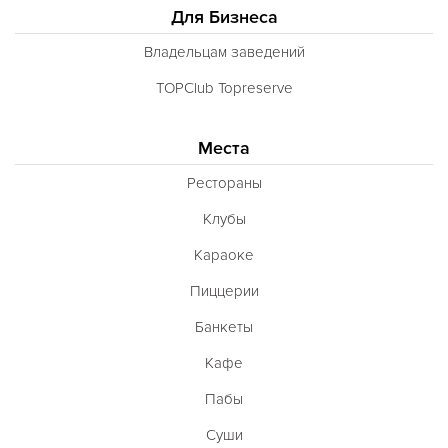
Для Бизнеса
Югославская
Владельцам заведений
Японская
TOPClub Topreserve
Латиноамериканская
Гастрономическая
Места
Ливанская
Рестораны
Эклектическая
Клубы
Паназиатская
Караоке
Неаполитанская
Пиццерии
Балканская
Банкеты
Адриатическая
Кафе
Сербская
Пабы
Баварская
Суши