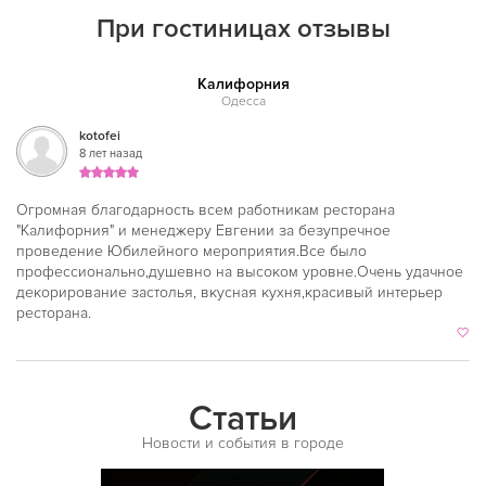
Испанская
При гостиницах отзывы
Итальянская
Калифорния
Кавказская
Одесса
Казахская
kotofei
8 лет назад
Калмыцкая
Киргизская
Огромная благодарность всем работникам ресторана
"Калифорния" и менеджеру Евгении за безупречное
Китайская
проведение Юбилейного мероприятия.Все было
профессионально,душевно на высоком уровне.Очень удачное
Коми
декорирование застолья, вкусная кухня,красивый интерьер
ресторана.
Корейская
Кубинская
Кухня Магриба
Статьи
Латышская
Новости и события в городе
Литовская