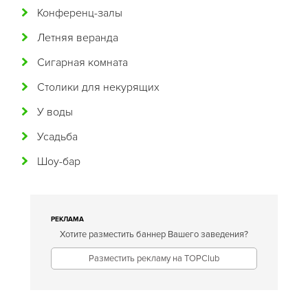
Конференц-залы
Гавайская
Летняя веранда
Голландская
Сигарная комната
Греческая
Столики для некурящих
Грузинская
У воды
Датская
Усадьба
Домашняя
Шоу-бар
Еврейская
Европейская
Египетская
РЕКЛАМА
Хотите разместить баннер Вашего заведения?
Индийская
Разместить рекламу на TOPClub
Иракская
Ирландская