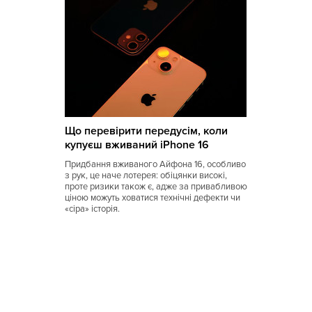
Луизианская
Малайзийская
Марийская
Марокканская
Мексиканская
Що перевірити передусім, коли
купуєш вживаний iPhone 16
Молдавская
Придбання вживаного Айфона 16, особливо
Монгольская
з рук, це наче лотерея: обіцянки високі,
проте ризики також є, адже за привабливою
Морская
ціною можуть ховатися технічні дефекти чи
«сіра» історія.
Немецкая
Норвежская
Полинезийская
Польская