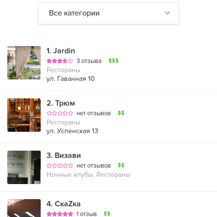
Все категории
1
.
Jardin
3 отзыва
$$$
Рестораны
ул. Гаванная 10
2
.
Трюм
нет отзывов
$$
Рестораны
ул. Успенская 13
3
.
Визави
нет отзывов
$$
Ночные клубы, Рестораны
4
.
СкаZка
1 отзыв
$$