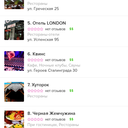
Рестораны
ул. Греческая 25
5
.
Отель LONDON
нет отзывов
$$
Рестораны-отели
ул. Успенская 95
6
.
Квинс
нет отзывов
$$
Кафе, Ночные клубы, Сауны
ул. Героев Сталинграда 30
7
.
Хуторок
нет отзывов
$$
Рестораны
8
.
Черная Жемчужина
нет отзывов
$$
При гостиницах, Рестораны