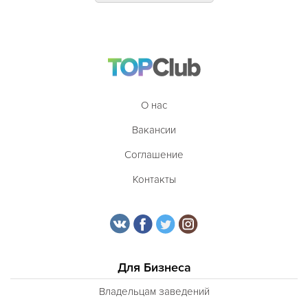
Итальянская
Кавказская
Казахская
Калмыцкая
О нас
Киргизская
Вакансии
Китайская
Соглашение
Коми
Контакты
Корейская
Кубинская
Кухня Магриба
Для Бизнеса
Латышская
Литовская
Владельцам заведений