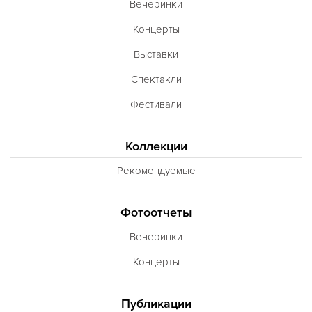
Вечеринки
Румынская
Концерты
Русская
Выставки
Сирийская
Спектакли
Скандинавская
Фестивали
Смешанная
Коллекции
Средиземноморская
Рекомендуемые
Таджикская
Тайская
Фотоотчеты
Татарская
Вечеринки
Тибетская
Концерты
Тосканская
Тунисская
Публикации