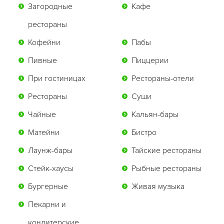
Загородные
Кафе
рестораны
Кофейни
Пабы
Пивные
Пиццерии
При гостиницах
Рестораны-отели
Рестораны
Суши
Чайные
Кальян-бары
Матейни
Бистро
Лаунж-бары
Тайские рестораны
Стейк-хаусы
Рыбные рестораны
Бургерные
Живая музыка
Пекарни и
кондитерские