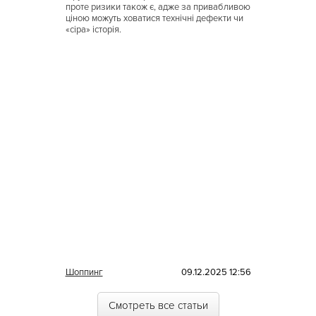
Гавайская
проте ризики також є, адже за привабливою
ціною можуть ховатися технічні дефекти чи
Голландская
«сіра» історія.
Греческая
Грузинская
Датская
Домашняя
Еврейская
Европейская
Египетская
Индийская
Иракская
Шоппинг
09.12.2025 12:56
Ирландская
Смотреть все статьи
Испанская