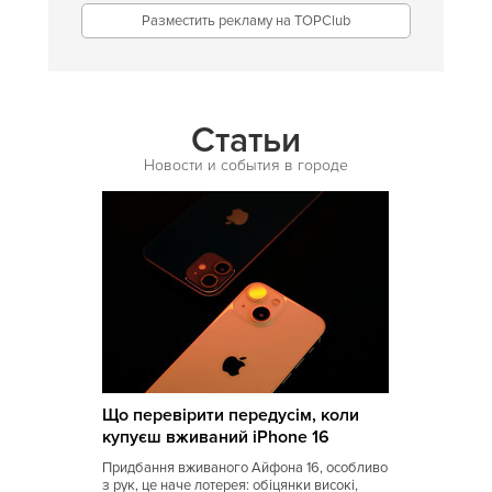
Разместить рекламу на TOPClub
Аргентинская
Армянская
Африканская
Статьи
Белорусская
Новости и события в городе
Бельгийская
Болгарская
Бразильская
Бурятская
Валлийская
Венгерская
Що перевірити передусім, коли
Восточная
купуєш вживаний iPhone 16
Вьетнамская
Придбання вживаного Айфона 16, особливо
з рук, це наче лотерея: обіцянки високі,