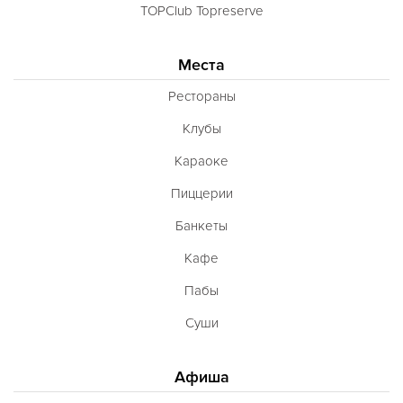
Луизианская
TOPClub Topreserve
Малайзийская
Места
Марийская
Рестораны
Марокканская
Клубы
Мексиканская
Караоке
Молдавская
Пиццерии
Монгольская
Банкеты
Морская
Кафе
Немецкая
Пабы
Норвежская
Суши
Полинезийская
Польская
Афиша
Португальская