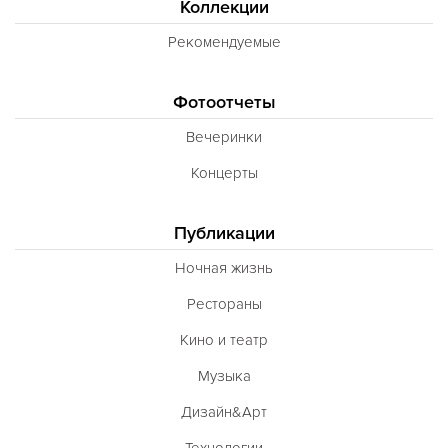
Коллекции
Сербская
Рекомендуемые
Баварская
Вегетарианская
Фотоотчеты
Морепродукты
Вечеринки
Карибская
Концерты
Иранская
BBQ
Публикации
Одесская
Ночная жизнь
Рестораны
Кино и театр
Музыка
Дизайн&Арт
Технологии