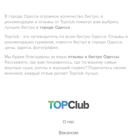
Полинезийская
В городе Одесса огромное количество бистро, а
Польская
рекомендации и отзывы от Topclub помогут вам выбрать
лучшие бистро в
городе Одесса
.
Португальская
Topclub - это путеводитель по всем бистро Одесса. Отзывы и
Румынская
рекомендации гурманов, новости бистро в городе Одесса,
цены, адреса, фотографии.
Русская
Мы будем благодарны за ваши
отзывы о бистро Одессы
.
Сирийская
Расскажите, где вам понравилось, где по-вашему самые
вкусные суши, роллы и хороший сервис? Поделитесь своим
Скандинавская
мнением, каждый отзыв делает Topclub лучше.
Смешанная
Средиземноморская
Таджикская
Тайская
О нас
Татарская
Вакансии