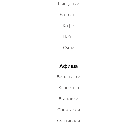
Пиццерии
Шотландская
Банкеты
Эстонская
Кафе
Югославская
Пабы
Японская
Суши
Латиноамериканская
Гастрономическая
Афиша
Ливанская
Вечеринки
Эклектическая
Концерты
Паназиатская
Выставки
Неаполитанская
Спектакли
Балканская
Фестивали
Адриатическая