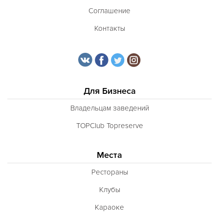
Тибетская
Соглашение
Тосканская
Контакты
Тунисская
Турецкая
Узбекская
Для Бизнеса
Украинская
Владельцам заведений
Уральская
TOPClub Topreserve
Филиппинская
Финская
Места
Французская
Рестораны
Чешская
Клубы
Шведская
Караоке
Швейцарская