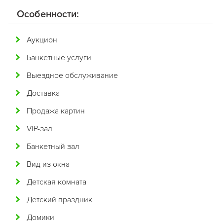
Американская
Особенности:
Английская
Аукцион
Арабская
Банкетные услуги
Аргентинская
Выездное обслуживание
Армянская
Доставка
Африканская
Продажа картин
Белорусская
VIP-зал
Бельгийская
Банкетный зал
Болгарская
Вид из окна
Бразильская
Детская комната
Бурятская
Детский праздник
Валлийская
Домики
Венгерская