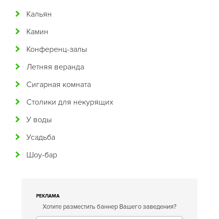
Кальян
Восточная
Камин
Вьетнамская
Конференц-залы
Гавайская
Летняя веранда
Голландская
Сигарная комната
Греческая
Столики для некурящих
Грузинская
У воды
Датская
Усадьба
Домашняя
Шоу-бар
Еврейская
Европейская
Египетская
РЕКЛАМА
Хотите разместить баннер Вашего заведения?
Индийская