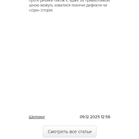
Кухня Магриба
проте ризики також є, адже за привабливою
ціною можуть ховатися технічні дефекти чи
«сіра» історія.
Латышская
Литовская
Луизианская
Малайзийская
Марийская
Марокканская
Мексиканская
Молдавская
Монгольская
Морская
Шоппинг
09.12.2025 12:56
Немецкая
Смотреть все статьи
Норвежская