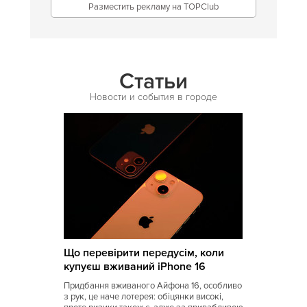
Разместить рекламу на TOPClub
Иракская
Ирландская
Испанская
Статьи
Итальянская
Новости и события в городе
Кавказская
Казахская
Калмыцкая
Киргизская
Китайская
Коми
Що перевірити передусім, коли
Корейская
купуєш вживаний iPhone 16
Кубинская
Придбання вживаного Айфона 16, особливо
з рук, це наче лотерея: обіцянки високі,