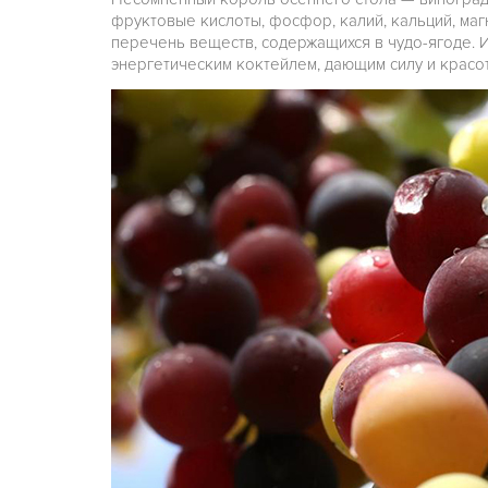
фруктовые кислоты, фосфор, калий, кальций, маг
перечень веществ, содержащихся в чудо-ягоде. 
энергетическим коктейлем, дающим силу и красот