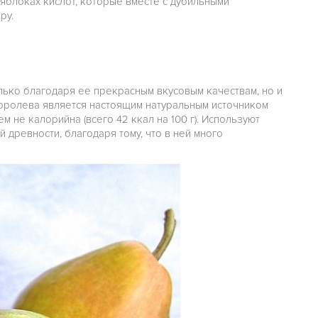
яблоках кислот, которые вместе с дубильными
ру.
лько благодаря ее прекрасным вкусовым качествам, но и
королева является настоящим натуральным источником
ем не калорийна (всего 42 ккал на 100 г). Используют
 древности, благодаря тому, что в ней много