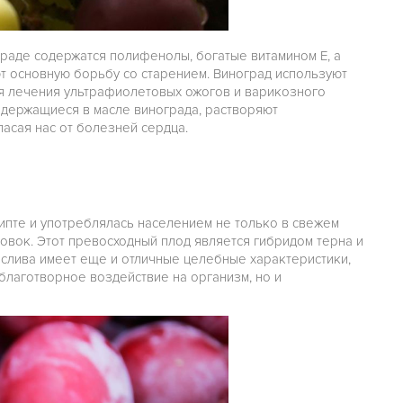
ограде содержатся полифенолы, богатые витамином Е, а
ют основную борьбу со старением. Виноград используют
для лечения ультрафиолетовых ожогов и варикозного
держащиеся в масле винограда, растворяют
пасая нас от болезней сердца.
гипте и употреблялась населением не только в свежем
овок. Этот превосходный плод является гибридом терна и
 слива имеет еще и отличные целебные характеристики,
благотворное воздействие на организм, но и