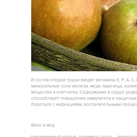
В состав плодов груши входят витамины Е, Р, А, С,
минеральные соли железа, меди, марганца, калия,
вещества и клетчатка. Содержание в груше редк
способствует повышению иммунитета и защитных 
бороться с инфекциями, воспалительными процес
Вино и мед
Несомненный король осеннего стола — виноград. В