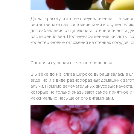
Да-да, красоту, и это не преувеличение — в вин
они «отвечают» за состояние кожи и осуществля
для избавления от целлюлита, отечности ног и 
расширения вен. Полиненасыщенные кислоты, со
холестериновые отложения на стенках сосудов, с
Свежая и сушеная все-равно полезная
В 6 веке до н.э. слива широко выращивалась в Е
виде, но и в виде разнообразных домашних загот
алычи. Помимо замечательных вкусовых качеств,
которые не только оказывают самое приятное и 
максимально насыщают его витаминами.