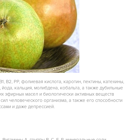
 В1, В2, РР, фолиевая кислота, каротин, пектины, катехины,
 йода, кальция, молибдена, кобальта, а также дубильные
их эфирных масел и биологически активных веществ
сил человеческого организма, а также его способности
сами и даже депрессией.
итамины А, группы В, С, Е, Р, минеральные соли,