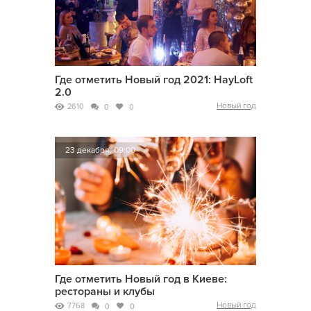
Где отметить Новый год 2021: HayLoft
2.0
Новый год
2610
0
0
23 декабря, 09:00
Где отметить Новый год в Киеве:
рестораны и клубы
Новый год
7768
0
0