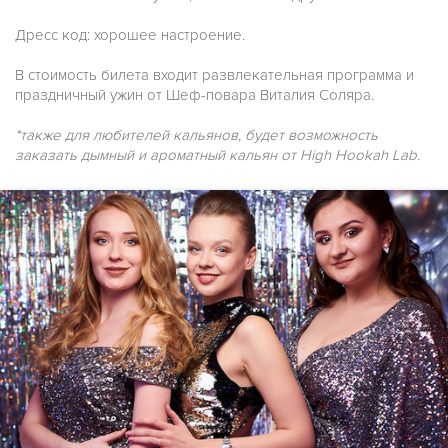
Дресс код: хорошее настроение.
В стоимость билета входит развлекательная программа и
праздничный ужин от Шеф-повара Виталия Соляра.
*также для любителей кальянов, будет возможность
заказать дымный и ароматный кальян от High Hookah Lab.