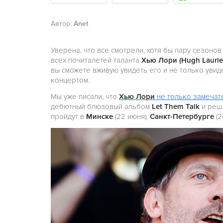
Автор:
Anet
Уверена, что все смотрели, хотя бы пару сезоно
всех почиталетей таланта
Хью Лори (Hugh Laurie
вы сможете вживую увидеть его и не только увидет
концертом.
Мы уже писали, что
Хью Лори
не только замечат
дебютный блюзовый альбом
Let Them Talk
и реши
пройдут в
Минске
(22 июня),
Санкт-Петербурге
(2