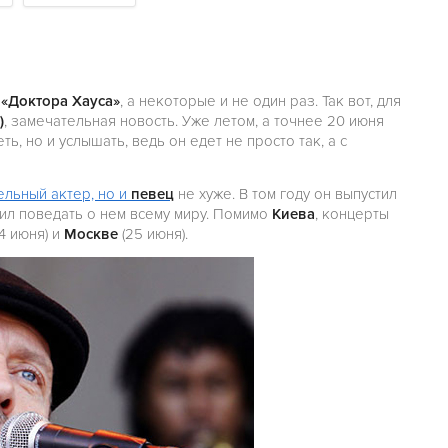
в
«Доктора Хауса»
, а некоторые и не один раз. Так вот, для
)
, замечательная новость. Уже летом, а точнее 20 июня
ь, но и услышать, ведь он едет не просто так, а с
ельный актер, но и
певец
не хуже. В том году он выпустил
л поведать о нем всему миру. Помимо
Киева
, концерты
4 июня) и
Москве
(25 июня).