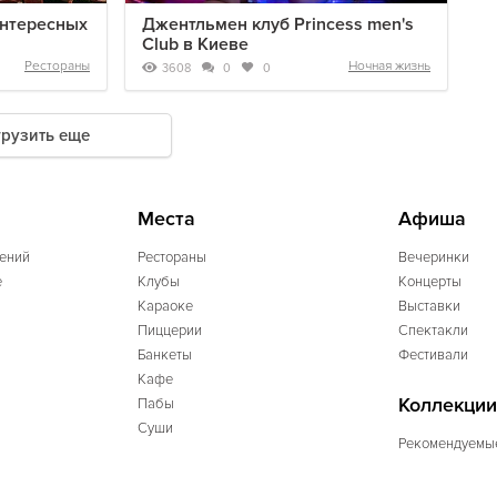
интересных
Джентльмен клуб Princess men's
Club в Киеве
Рестораны
Ночная жизнь
3608
0
0
грузить еще
Места
Афиша
ений
Рестораны
Вечеринки
e
Клубы
Концерты
Караоке
Выставки
Пиццерии
Спектакли
Банкеты
Фестивали
Кафе
Коллекции
Пабы
Суши
Рекомендуемы