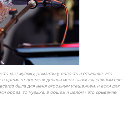
очает музыку, романтику, радость и отчаяние. Его
 и время от времени делали меня таким счастливым или
а всегда была для меня огромным утешением, и если для
или образ, то музыка, в общем и целом - это срывание