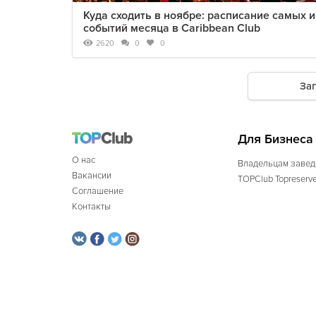
Куда сходить в ноябре: расписание самых 
событий месяца в Caribbean Club
2620
0
0
За
Для Бизнеса
О нас
Владельцам завед
Вакансии
TOPClub Topreserv
Соглашение
Контакты