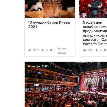
10 лучших баров Киева
5 идей для
2021
незабываем
предновогод
праздников: 
состоится Ca
Winter's Dinn
Ночная
51227
2403
0
1
0
жизнь
6 ноября, 17:00