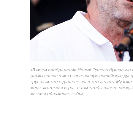
«В моем воображении Новый Орлеан буквально ист
ритмы вошли в мою застенчивую английскую душу
грустным, что я даже не знал, что делать. Музык
меня актерская игра - в том, чтобы надеть маску 
маски и обнажение себя».