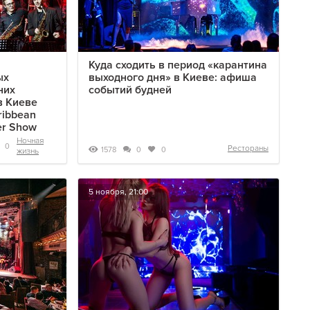
Куда сходить в период «карантина
ых
выходного дня» в Киеве: афиша
них
событий будней
в Киеве
ribbean
er Show
Ночная
0
Рестораны
1578
0
0
жизнь
5 ноября, 21:00