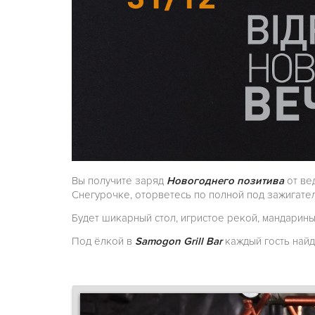
Вы получите заряд
Новогоднего позитива
от ве
Снегурочке, оторветесь по полной под зажигат
Будет шикарный стол, игристое рекой, мандарины
Под ёлкой в
Samogon Grill Bar
каждый гость найд