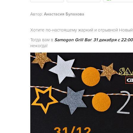
Автор:
Анастасия Булахова
Хотите по-настоящему жаркий и отрывной Новый
Тогда вам в
Samogon Grill Bar
!
31 декабря с 22:00
некогда!