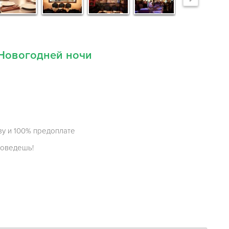
Новогодней ночи
зу и 100% предоплате
роведешь!