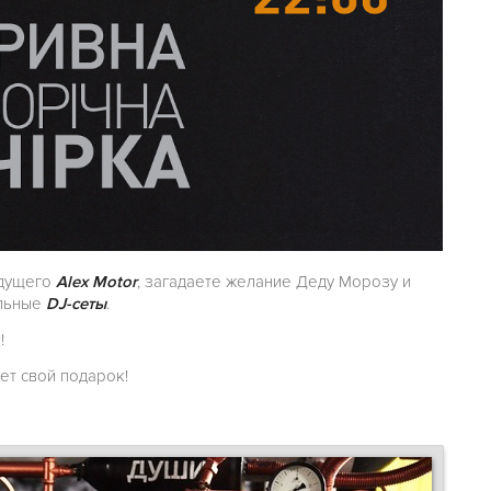
дущего
Alex Motor
, загадаете желание Деду Морозу и
ельные
DJ-сеты
.
!
ет свой подарок!