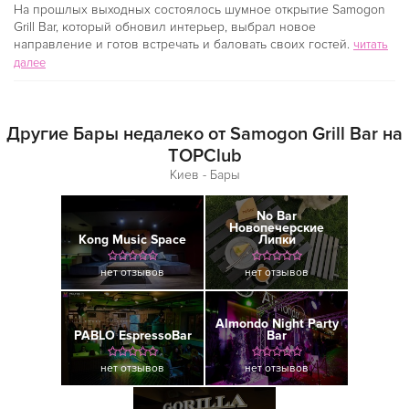
На прошлых выходных состоялось шумное открытие Samogon
Grill Bar, который обновил интерьер, выбрал новое
направление и готов встречать и баловать своих гостей.
читать
далее
Другие Бары недалеко от Samogon Grill Bar на
TOPClub
Киев - Бары
No Bar
Новопечерские
Kong Music Space
Липки
нет отзывов
нет отзывов
Almondo Night Party
PABLO EspressoBar
Bar
нет отзывов
нет отзывов