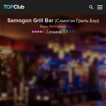
Зарегистрироваться
Samogon Grill Bar
(Самогон Гриль Бар)
Бары
,
Рестораны
7 отзывов
$
$
$
$