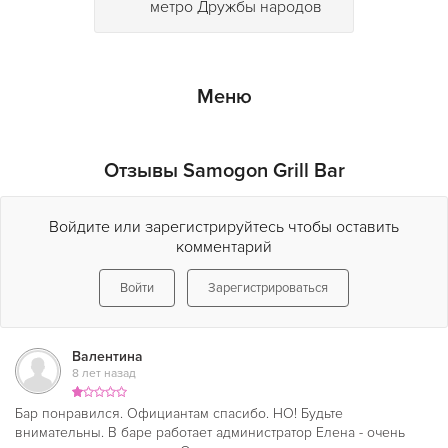
метро Дружбы народов
формате и авторской подаче шеф-повара.
Сюда можно прийти на обед, посмотреть трансляции
спортивных событий на большом экране под бокал
Меню
крафтового пива, потанцевать под диджейский
сэт
(воскресенье-среда с 20:00)
или живое выступление
музыкальных групп
(среда-суббота с 20:00)
.
Отзывы Samogon Grill Bar
Здесь приятно отмечать праздники или забежать с
подругами на легкие ягодные наливки!
Войдите или зарегистрируйтесь чтобы оставить
комментарий
Войти
Зарегистрироваться
Валентина
8 лет назад
Бар понравился. Официантам спасибо. НО! Будьте
внимательны. В баре работает администратор Елена - очень