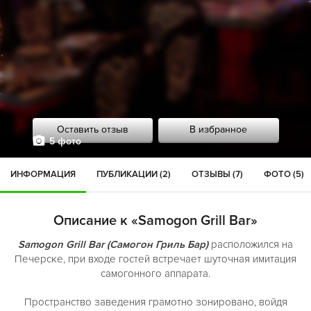
Оставить отзыв
В избранное
5 фото
ИНФОРМАЦИЯ
ПУБЛИКАЦИИ (2)
ОТЗЫВЫ (7)
ФОТО (5)
Описание к «Samogon Grill Bar»
Samogon Grill Bar (Самогон Гриль Бар)
расположился на
Печерске, при входе гостей встречает шуточная имитация
самогонного аппарата.
Пространство заведения грамотно зонировано, войдя