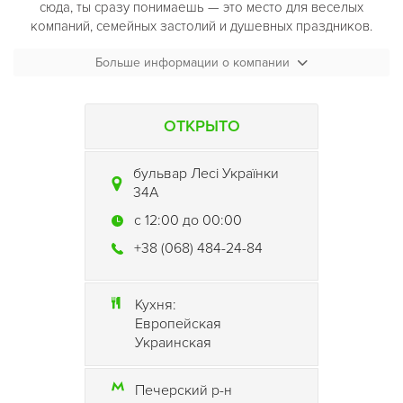
сюда, ты сразу понимаешь — это место для веселых
компаний, семейных застолий и душевных праздников.
Уютные ниши с угловыми диванчиками, разделенные
Больше информации о компании
ненавязчивыми перегородками, большие столы с мягкими
стульями и подсвечниками, коктейльные столики, сцена для
выступления музыкантов, которая обрела лучший звук и
ОТКРЫТО
стала больше, отдельный банкетный зал
(на 15 человек)
и
дымная комната — все это новый
Samogon Grill Bar
бульвар Лесі Українки
(Самогон Гриль Бар) на Печерске
. В целом, заведение
34А
легко может принять до 100 человек гостей.
c 12:00 до 00:00
Интерьер обновленного Samogon Grill Bar (Самогон
+38 (068) 484-24-84
Гриль Бар)
отражает в себе национальный колорит в
современной интерпретации: фотозона при входе
украшена объёмными красными маками, на абажурах
Кухня:
светильников — украинский орнамент, на стенах —
Европейская
живописные декоративные карты Украины и старинные
Украинская
предметы украинского быта.
Меню Samogon Grill Bar (Самогон Гриль Бар)
вмещает
Печерский р-н
всеми любимые украинские блюда в более легком