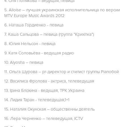
4. Оля Полякова – ведущая, певица
5. Alloise – лучшая украинская исполнительница по версии
MTV Europe Music Awards 2012
6. Наташа Гордиенко - певица
7. Каша Сальцова – певица (группа "Крихітка")
8. Юлия Нельсон - певица
9. Катя Соловьёва - ведущая радио
10. Alyosha – певица
11. Ольга Шурова – pr-директор и стилист группы Pianoбой
12. Василиса Фролова - актриса, телеведущая
13. Ірина Блохина - ведущая, ТРК Украина
14. Лидия Таран - телеведущая,1+1
15. Наталия Окунская – общественны деятель
16. Лера Черненко – телеведущая, ICTV