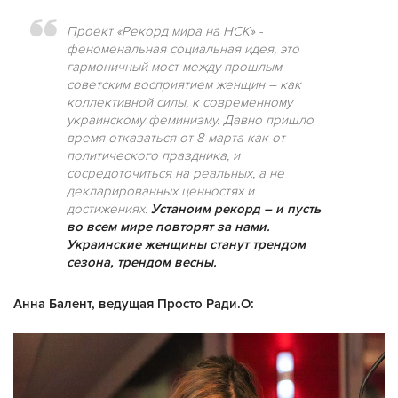
Проект «Рекорд мира на НСК» -
феноменальная социальная идея, это
гармоничный мост между прошлым
советским восприятием женщин – как
коллективной силы, к современному
украинскому феминизму. Давно пришло
время отказаться от 8 марта как от
политического праздника, и
сосредоточиться на реальных, а не
декларированных ценностях и
достижениях.
Устаноим рекорд – и пусть
во всем мире повторят за нами.
Украинские женщины станут трендом
сезона, трендом весны.
Анна Балент, ведущая Просто Ради.О: