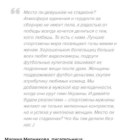
Место ли девушкам на стадионе?
Атмосфера единения и гордости за
сборную не имеет пола, а радостью от
победы всегда хочется делиться с тем,
кого любишь. То есть с нами. Лучшие
спортсмены мира посвящают голы мамам и
женам. Хорошеньких болельщиц больше
всех любят видеокамеры, подруги
футбольных хулиганов зашивают их
подранные вещи после драк. Женщины
поддерживают футбол деньгами, скупая
атрибутику любимых команд. Мы
добавляем в мужской хор мелодичности,
когда они орут гимн Украины. И давайте
будем реалистами – спортсмены-мужчины
желают не только милионных контрактов,
но и успеха у миллиона женщин. Место ли
нам на стадионах? Что бы там делали без
нас J
Марина Медникова, писательница
: