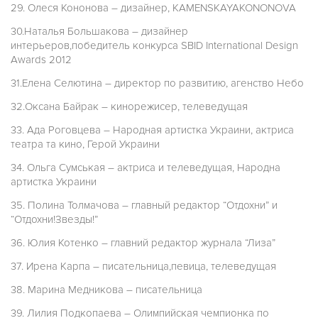
29. Олеся Кононова – дизайнер, KAMENSKAYAKONONOVA
30.Наталья Большакова – дизайнер
интерьеров,победитель конкурса SBID International Design
Awards 2012
31.Елена Селютина – директор по развитию, агенство Небо
32.Оксана Байрак – кинорежисер, телеведущая
33. Ада Роговцева – Народная артистка Украини, актриса
театра та кино, Герой Украини
34. Ольга Сумськая – актриса и телеведущая, Народна
артистка Украини
35. Полина Толмачова – главный редактор “Отдохни” и
“Отдохни!Звезды!”
36. Юлия Котенко – главний редактор журнала “Лиза”
37. Ирена Карпа – писательница,певица, телеведущая
38. Марина Медникова – писательница
39. Лилия Подкопаева – Олимпийская чемпионка по