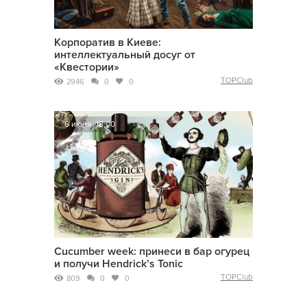
Корпоратив в Киеве:
интеллектуальный досуг от
«Квестории»
TOPClub
2946
0
0
6 июня, 18:00
Cucumber week: принеси в бар огурец
и получи Hendrick’s Tonic
TOPClub
809
0
0