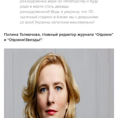
рекордсменка мира по пятиборству и буду
рада в марте стать дважды
рекордсменкой! Ведь я уверена, что 70-
тысячный стадион в Киеве мы с девушками
со всей Украины заполним максимально!
Полина Толмачова, главный редактор журнала “Отдохни”
и “Отдохни!Звезды!”
: