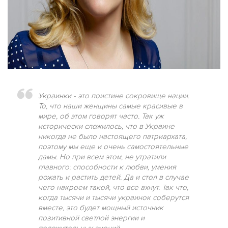
Украинки - это поистине сокровище нации.
То, что наши женщины самые красивые в
мире, об этом говорят часто. Так уж
исторически сложилось, что в Украине
никогда не было настоящего патриархата,
поэтому мы еще и очень самостоятельные
дамы. Но при всем этом, не утратили
главного: способности к любви, умения
рожать и растить детей. Да и стол в случае
чего накроем такой, что все ахнут. Так что,
когда тысячи и тысячи украинок соберутся
вместе, это будет мощный источник
позитивной светлой энергии и