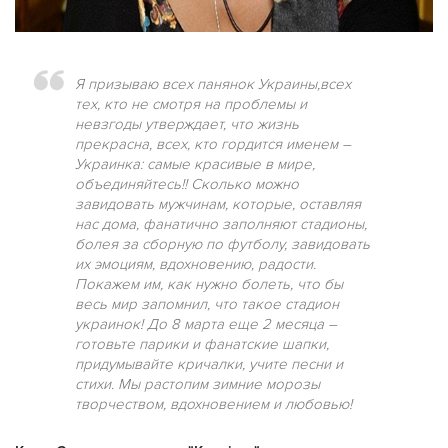
Я призываю всех панянок Украины,всех
тех, кто не смотря на проблемы и
невзгоды утверждает, что жизнь
прекрасна, всех, кто гордится именем –
Украинка: самые красивые в мире,
объединяйтесь!! Сколько можно
завидовать мужчинам, которые, оставляя
нас дома, фанатично заполняют стадионы,
болея за сборную по футболу, завидовать
их эмоциям, вдохновению, радости.
Покажем им, как нужно болеть, что бы
весь мир запомнил, что такое стадион
украинок! До 8 марта еще 2 месяца –
готовьте парики и фанатские шапки,
придумывайте кричалки, учите песни и
стихи. Мы растопим зимние морозы
творчеством, вдохновением и любовью!