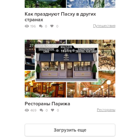
Как празднуют Пасху в других
странах
Путешествия
196
0
0
27 марта, 09:00
Рестораны Парижа
Рестораны
469
0
0
Загрузить еще