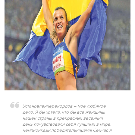
Установлениерекордов – мое любимое
дело. Я бы хотела, что бы все женщины
нашей страны в прекрасный весенний
день почувствовали себя лучшими в мире,
чемпионками,победительницами! Сейчас я