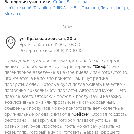
Заведения-участники:
Сейф
,
Баркас на
Набережной
,
Tarantino Grill&Wine Bar
,
Тампопо
,
Ти-арт
,
Indigo
,
Меланж
.
Сейф
ул. Красноармейская, 23-а
Время работы: с 11:00 до 6:00
Резерв столика: (098) 110-10-10.
Прежде всего, авторская кухня, это ряд блюд, которые
нельзя попробовать в других ресторанах.
"Сейф"
- это
легендарное заведение в центре Киева и там готовится то,
что хочется, а не то, что принято. Там ищут редкие
продукты, людей, которые будут поддерживать качество и
постоянно привозить эти продукты. Авторская кухня — это,
прежде всего авторский подход к продуктам, и неважно,
эксклюзивные они или простые. И из самых обычных,
обыденных продуктов можно приготовить великолепные
оригинальные блюда, считают в
"Сейфе"
. Особая гордость
ресторана — аквариум, в котором плавают устрицы из
разных регионов, лобстеры, гость может сам указать на
экземпляр, который ему приготовить. Задача хорошего