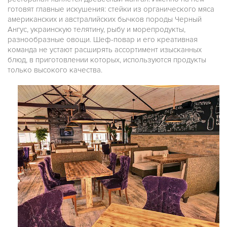
готовят главные искушения: стейки из органического мяса
американских и австралийских бычков породы Черный
Ангус, украинскую телятину, рыбу и морепродукты,
разнообразные овощи. Шеф-повар и его креативная
команда не устают расширять ассортимент изысканных
блюд, в приготовлении которых, используются продукты
только высокого качества.