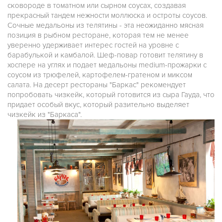
сковороде в томатном или сырном соусах, создавая
прекрасный тандем нежности моллюска и остроты соусов.
Сочные медальоны из телятины - эта неожиданно мясная
позиция в рыбном ресторане, которая тем не менее
уверенно удерживает интерес гостей на уровне с
барабулькой и камбалой. Шеф-повар готовит телятину в
хоспере на углях и подает медальоны medium-прожарки с
соусом из трюфелей, картофелем-гратеном и миксом
салата. На десерт рестораны "Баркас" рекомендует
попробовать чизкейк, который готовится из сыра Гауда, что
придает особый вкус, который разительно выделяет
чизкейк из "Баркаса".