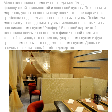
Меню ресторана гармонично соединяет блюда
французской, итальянской и японской кухонь. Поклонники
морепродуктов по достоинству оценят теплое карпачо из
гребешка под апельсиново-оливковым соусом. Любители
мяса смогут насладиться вкусами медальонов из телятины
под пикантным соусом "Рокфор". Визитной карточкой
ресторана неизменно остается филе черной трески с
сальсой из молодого порея под устричным соусом и фуа-
гра на ломтиках манго под ежевичным соусом. Дополнит
впечатление шикарный выбор десертов.