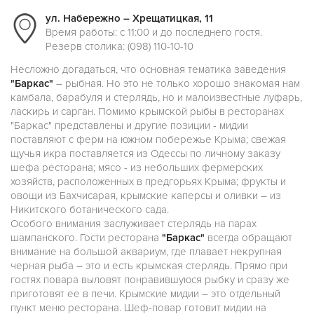
ул. Набережно – Хрещатицкая, 11
Время работы: с 11:00 и до последнего гостя.
Резерв столика: (098) 110-10-10
Несложно догадаться, что основная тематика заведения
"Баркас"
– рыбная. Но это не только хорошо знакомая нам
камбала, барабуля и стерлядь, но и малоизвестные луфарь,
ласкирь и сарган. Помимо крымской рыбы в ресторанах
"Баркас" представлены и другие позиции - мидии
поставляют с ферм на южном побережье Крыма; свежая
щучья икра поставляется из Одессы по личному заказу
шефа ресторана; мясо - из небольших фермерских
хозяйств, расположенных в предгорьях Крыма; фрукты и
овощи из Бахчисарая, крымские каперсы и оливки – из
Никитского ботанического сада.
Особого внимания заслуживает стерлядь на парах
шампанского. Гости ресторана
"Баркас"
всегда обращают
внимание на большой аквариум, где плавает некрупная
черная рыба – это и есть крымская стерлядь. Прямо при
гостях повара выловят понравившуюся рыбку и сразу же
приготовят ее в печи. Крымские мидии – это отдельный
пункт меню ресторана. Шеф-повар готовит мидии на