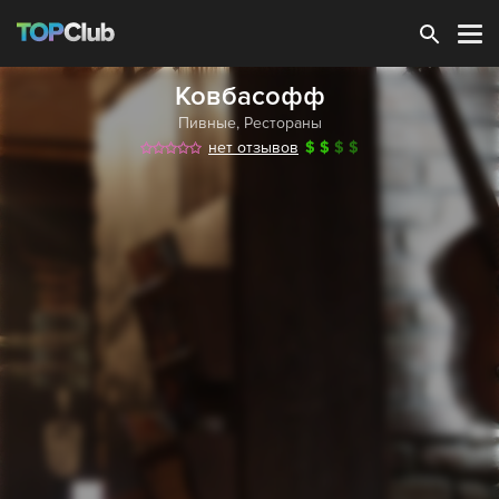
Зарегистрироваться
Ковбасофф
Пивные
,
Рестораны
нет отзывов
$
$
$
$