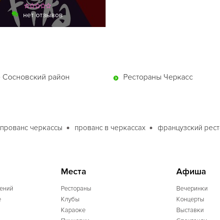
нет отзывов
 Сосновский район
Рестораны Черкасс
прованс черкассы
прованс в черкассах
французский рест
Места
Афиша
ений
Рестораны
Вечеринки
e
Клубы
Концерты
Караоке
Выставки