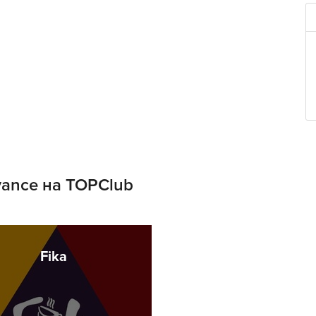
vance на TOPClub
Fika