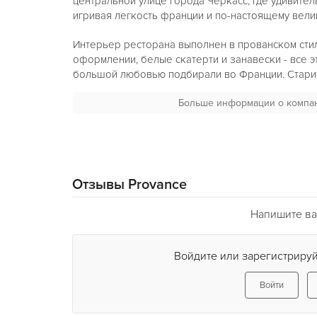
центральной улице города Черкасс, где удивите
игривая легкость франции и по-настоящему вели
Интерьер ресторана выполнен в прованском стил
оформлении, белые скатерти и занавески - все э
большой любовью подбирали во Франции. Стар
уставлен вином, собственного производства. Мн
Больше информации о компа
были выполнены в ручную.
Отзывы Provance
Напишите ва
Войдите или зарегистрируй
Войти