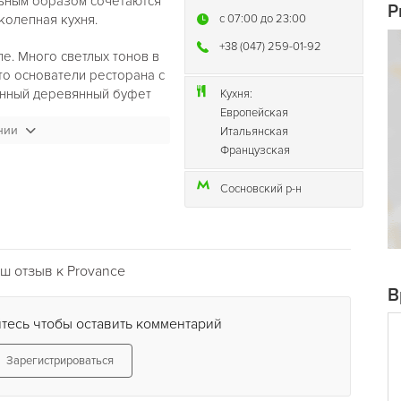
льным образом сочетаются
P
колепная кухня.
c 07:00 до 23:00
+38 (047) 259-01-92
е. Много светлых тонов в
то основатели ресторана с
инный деревянный буфет
Кухня:
огие элементы интерьера
Европейская
нии
Итальянская
Французская
Сосновский р-н
ш отзыв к Provance
В
тесь чтобы оставить комментарий
Зарегистрироваться