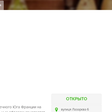
я
ОТКРЫТО
нечного Юга Франции на
вулиця Лазарєва 6