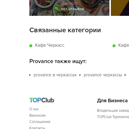
нет отзывов
Связанные категории
Кафе Черкасс
Кафе
Provance также ищут:
provance в черкассах
provance черкассы
Для Бизнеса
О нас
Владельцам завед
Вакансии
TOPClub Topreserv
Соглашение
Контакты