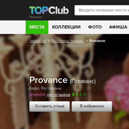
Provance
МЕСТА
КОЛЛЕКЦИИ
ФОТО
АФИША
Черкассы
Рестораны Черкасс
Provance
Provance
(Прованс)
Кафе
,
Рестораны
нет отзывов
$
$
$
$
Оставить отзыв
В избранное