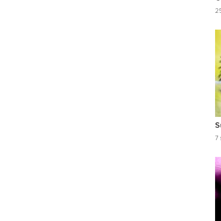
25
S
7