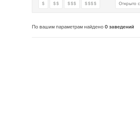
$
$$
$$$
$$$$
Открыто 
По вашим параметрам найдено
0 заведений