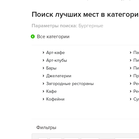
Поиск лучших мест в категор
Параметры поиска:
Бургерные
Все категории
Арт-кафе
Па
Арт-клубы
Пи
Бары
Пи
Джелатерии
Пр
Загородные рестораны
Ре
Кафе
Ре
Кофейни
Су
Фильтры