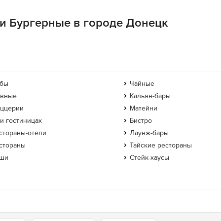
ии Бургерные в городе Донецк
бы
Чайные
вные
Кальян-бары
ццерии
Матейни
и гостиницах
Бистро
стораны-отели
Лаунж-бары
стораны
Тайские рестораны
ши
Стейк-хаусы