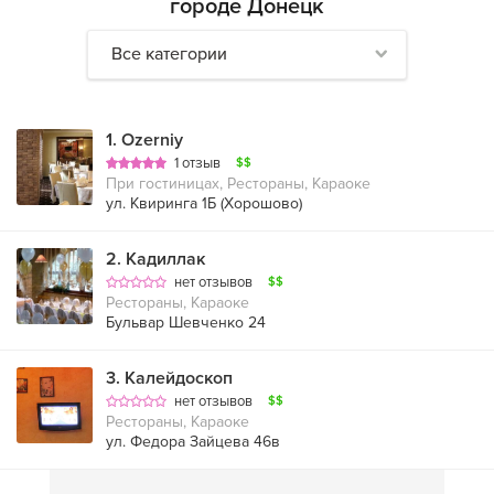
городе Донецк
Все категории
1
.
Ozerniy
1 отзыв
$$
При гостиницах, Рестораны, Караоке
ул. Квиринга 1Б (Хорошово)
2
.
Кадиллак
нет отзывов
$$
Рестораны, Караоке
Бульвар Шевченко 24
3
.
Калейдоскоп
нет отзывов
$$
Рестораны, Караоке
ул. Федора Зайцева 46в