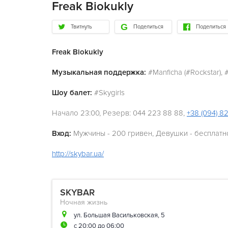
Freak Biokukly
Твитнуть
Поделиться
Поделиться
Freak Biokukly
Музыкальная поддержка:
#Manficha (#Rockstar), ‪#
Шоу балет:
#Skygirls
Начало 23:00, Резерв: 044 223 88 88,
+38 (094) 8
Вход:
Мужчины - 200 гривен, Девушки - бесплатн
http://skybar.ua/
SKYBAR
Ночная жизнь
ул. Большая Васильковская, 5
с 20:00 до 06:00