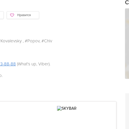
С
Нравится
‎Kovalevsky‬ ,
‪#‎Popov‬, #Chiv
23-88-88
(What's up, Viber).
о.