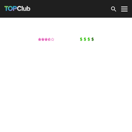
Зарегистрироваться
SKYBAR
(Скай бар)
Ночные клубы
,
Караоке
35 отзывов
$
$
$
$