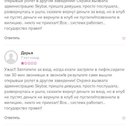
открывши ролет в другом заведении! Охрана вызвала
администрацию Skybar, пришла девушка, просто послушала..
развернулась и ушла, сказали вернут деньги за вход, но в клуб
не пустят, деньги не вернули в клуб не пустили!позвонили в
милицию.. никто не приехал! Все… система работает…
государство правит!
Ответить
Дарья
7 лет назад
Ужас!! Заплатили за вход, когда ехали застряли в лифте,сидели
там 30 мин звонивши в звонок!в результате сами вышли
открывши ролет в другом заведении! Охрана вызвала
администрацию Skybar, пришла девушка, просто послушала..
развернулась и ушла, сказали вернут деньги за вход, но в клуб
не пустят, деньги не вернули в клуб не пустили!позвонили в
милицию.. никто не приехал! Все… система работает…
государство правит!
Ответить