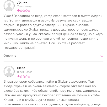
Дарья
7 лет назад
Ужас!! Заплатили за вход, когда ехали застряли в лифте,сидели
там 30 мин звонивши в звонок!в результате сами вышли
открывши ролет в другом заведении! Охрана вызвала
администрацию Skybar, пришла девушка, просто послушала..
развернулась и ушла, сказали вернут деньги за вход, но в клуб
не пустят, деньги не вернули в клуб не пустили!позвонили в
милицию.. никто не приехал! Все… система работает…
государство правит!
Ответить
Elena
8 лет назад
Вчера вечером собрались пойти в Skybar с друзьями. При
входе охрана в не очень вежливой форме отказала нам во
входе без каких либо объяснений, чему мы очень удивились.
Обычно нас пропускают беспрепятственно не только в клубы
Киева, но и в клубы других европейских столиц.
Естественно, после этого инцидента, врядле пойдём туда ещё.