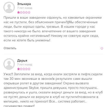
Эльнара
7 лет назад
Пришли в ваше заведение отдохнуть, но хамовитые охранники
нас не пустили, без объяснения причин!!((Мы обеспеченные
люди, были хорошо одеты, трезвые. В нашем городе у нас
такого никогда не было. впечатление от вашего заведения
осталось крайне негативным!! Никому не советую идти сюда,
если не хотите быть унижены!
Ответить
Дарья
7 лет назад
Ужас!! Заплатили за вход, когда ехали застряли в лифте,сидели
там 30 мин звонивши в звонок!в результате сами вышли
открывши ролет в другом заведении! Охрана вызвала
администрацию Skybar, пришла девушка, просто послушала..
развернулась и ушла, сказали вернут деньги за вход, но в клуб
не пустят, деньги не вернули в клуб не пустили!позвонили в
милицию.. никто не приехал! Все… система работает…
государство правит!