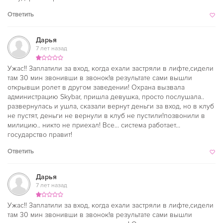
Ответить
Дарья
7 лет назад
Ужас!! Заплатили за вход, когда ехали застряли в лифте,сидели
там 30 мин звонивши в звонок!в результате сами вышли
открывши ролет в другом заведении! Охрана вызвала
администрацию Skybar, пришла девушка, просто послушала..
развернулась и ушла, сказали вернут деньги за вход, но в клуб
не пустят, деньги не вернули в клуб не пустили!позвонили в
милицию.. никто не приехал! Все… система работает…
государство правит!
Ответить
Дарья
7 лет назад
Ужас!! Заплатили за вход, когда ехали застряли в лифте,сидели
там 30 мин звонивши в звонок!в результате сами вышли